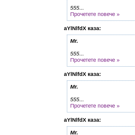
555
...
Прочетете повече »
aYlNlfdX каза:
Mr.
555
...
Прочетете повече »
aYlNlfdX каза:
Mr.
555
...
Прочетете повече »
aYlNlfdX каза:
Mr.