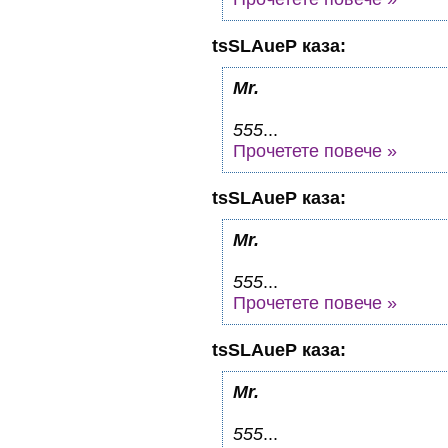
tsSLAueP каза:
Mr.
555
...
Прочетете повече »
tsSLAueP каза:
Mr.
555
...
Прочетете повече »
tsSLAueP каза:
Mr.
555
...