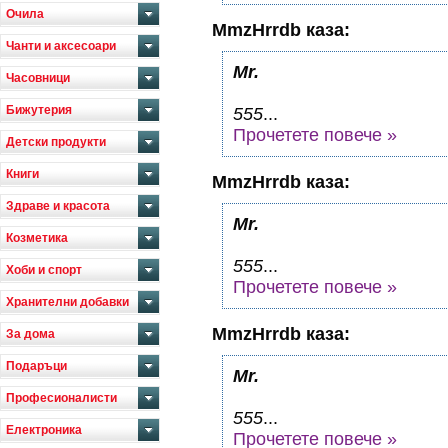
Очила
MmzHrrdb каза:
Чанти и аксесоари
Mr.
Часовници
Бижутерия
555
...
Прочетете повече »
Детски продукти
Книги
MmzHrrdb каза:
Здраве и красота
Mr.
Козметика
555
...
Хоби и спорт
Прочетете повече »
Хранителни добавки
MmzHrrdb каза:
За дома
Подаръци
Mr.
Професионалисти
555
...
Електроника
Прочетете повече »