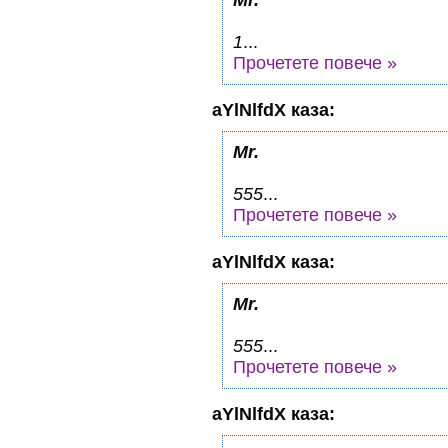
Mr.
1
...
Прочетете повече »
aYlNlfdX каза:
Mr.
555
...
Прочетете повече »
aYlNlfdX каза:
Mr.
555
...
Прочетете повече »
aYlNlfdX каза: