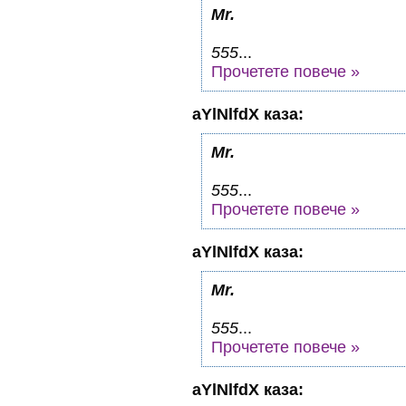
Mr.
555
...
Прочетете повече »
aYlNlfdX каза:
Mr.
555
...
Прочетете повече »
aYlNlfdX каза:
Mr.
555
...
Прочетете повече »
aYlNlfdX каза: