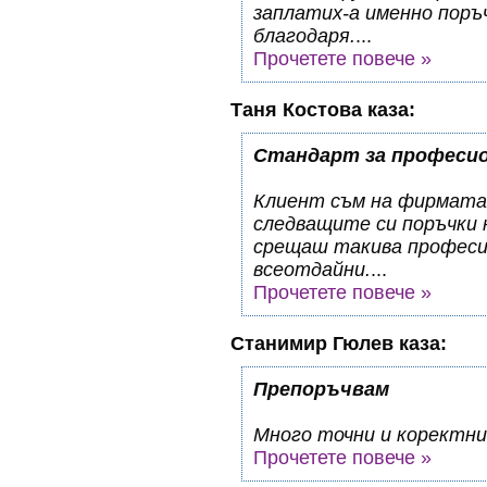
заплатих-а именно поръ
благодаря.
...
Прочетете повече »
Таня Костова каза:
Стандарт за професи
Клиент съм на фирмата 
следващите си поръчки 
срещаш такива професио
всеотдайни.
...
Прочетете повече »
Станимир Гюлев каза:
Препоръчвам
Много точни и коректни
Прочетете повече »