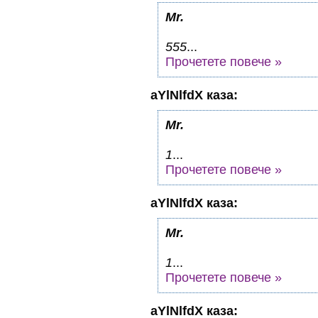
Mr.
555
...
Прочетете повече »
aYlNlfdX каза:
Mr.
1
...
Прочетете повече »
aYlNlfdX каза:
Mr.
1
...
Прочетете повече »
aYlNlfdX каза: