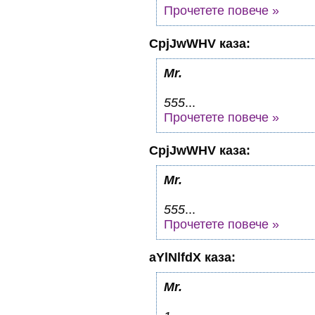
Прочетете повече »
CpjJwWHV каза:
Mr.
555
...
Прочетете повече »
CpjJwWHV каза:
Mr.
555
...
Прочетете повече »
aYlNlfdX каза:
Mr.