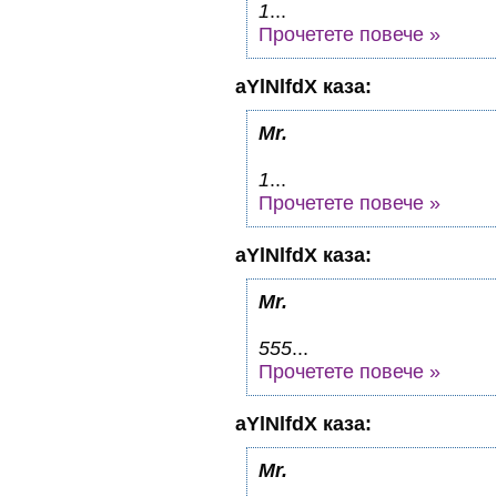
1
...
Прочетете повече »
aYlNlfdX каза:
Mr.
1
...
Прочетете повече »
aYlNlfdX каза:
Mr.
555
...
Прочетете повече »
aYlNlfdX каза:
Mr.