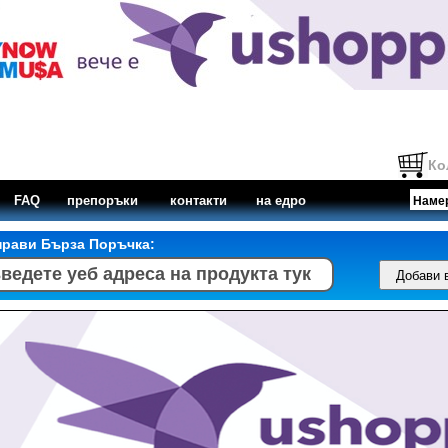
Ко
FAQ
препоръки
контакти
на едро
прави Бърза Поръчка: