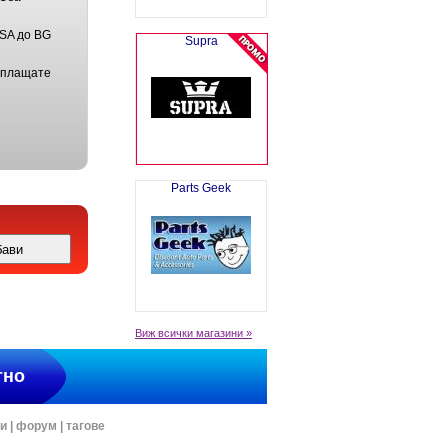
USA до BG
Supra
 плащате
Parts Geek
Виж всички магазини »
тно
ти
|
форум
|
тагове