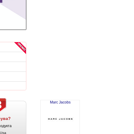
3
Marc Jacobs
рува?
родукта
Usa