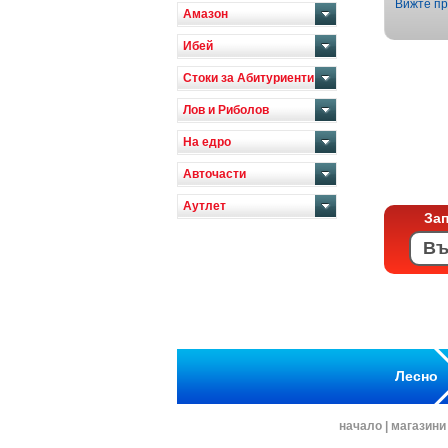
Вижте пр
Амазон
Ибей
Стоки за Абитуриенти
Лов и Риболов
На едро
Авточасти
Аутлет
За
Лесно
начало
|
магазини