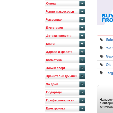
Очила
Чанти и аксесоари
Часовници
Бижутерия
Детски продукти
Saks
Книги
Y-3 
Здраве и красота
Gap
Козметика
Old
Хоби и спорт
Targ
Хранителни добавки
За дома
Подаръци
Намерете
Професионалисти
в Интерн
количкат
Електроника