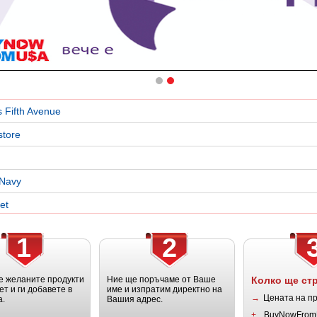
 Fifth Avenue
store
 Navy
et
1
2
 желаните продукти
Ние ще поръчаме от Ваше
Колко ще ст
ет и ги добавете в
име и изпратим директно на
→
Цената на п
а.
Вашия адрес.
+
BuyNowFrom