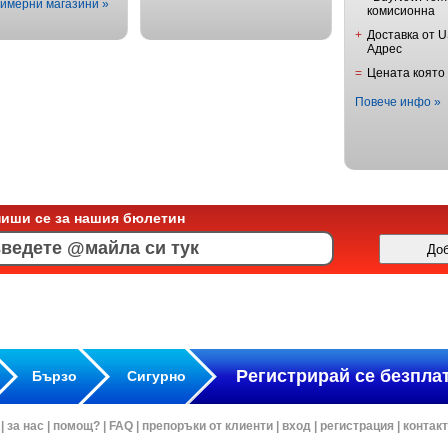
имерни магазини »
комисионна
+
Доставка от 
Адрес
=
Цената която
Повече инфо »
пиши се за нашия бюлетин
Регистрирай се безпла
Бързо
Сигурно
|
за нас
|
помощ?
|
FAQ
|
препоръки от клиенти
|
вход
|
регистрация
|
контак