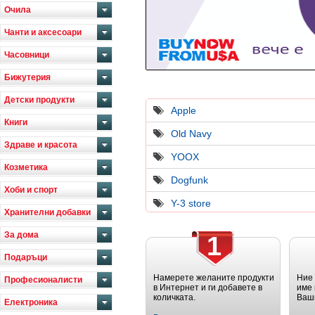
Очила
Чанти и аксесоари
Часовници
Бижутерия
Детски продукти
Apple
Книги
Old Navy
Здраве и красота
YOOX
Козметика
Dogfunk
Хоби и спорт
Y-3 store
Хранителни добавки
За дома
1
Подаръци
Намерете желаните продукти
Ние
Професионалисти
в Интернет и ги добавете в
име 
количката.
Ваш
Електроника