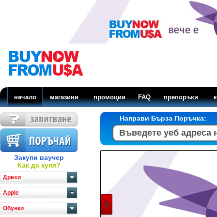
начало
магазини
промоции
FAQ
препоръки
к
Направи Бърза Поръчка:
Закупи ваучер
Как да купя?
Дрехи
Apple
Обувки