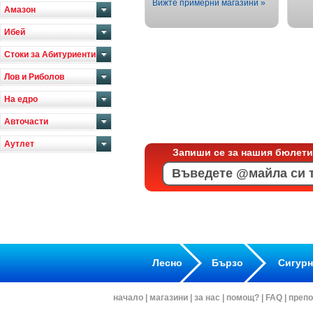
Вижте примерни магазини »
Амазон
Ибей
Стоки за Абитуриенти
Лов и Риболов
На едро
Авточасти
Аутлет
Запиши се за нашия бюлети
Лесно
Бързо
Сигур
начало
|
магазини
|
за нас
|
помощ?
|
FAQ
|
препо