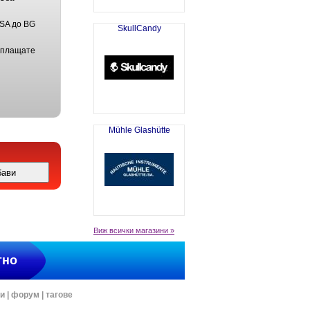
USA до BG
SkullCandy
 плащате
Mühle Glashütte
Виж всички магазини »
тно
ти
|
форум
|
тагове