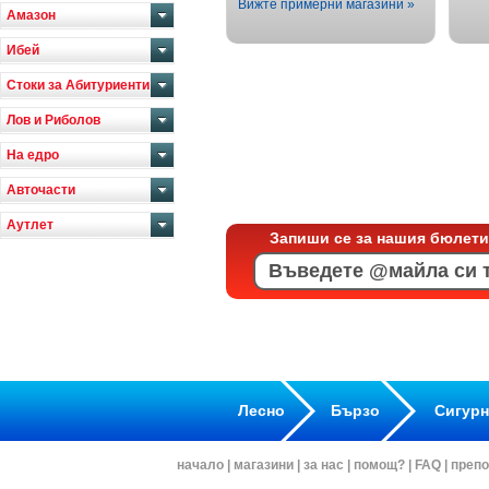
Вижте примерни магазини »
Амазон
Ибей
Стоки за Абитуриенти
Лов и Риболов
На едро
Авточасти
Аутлет
Запиши се за нашия бюлети
Лесно
Бързо
Сигур
начало
|
магазини
|
за нас
|
помощ?
|
FAQ
|
препо