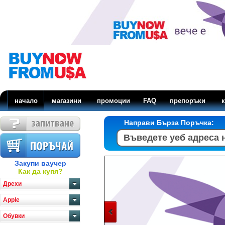
начало
магазини
промоции
FAQ
препоръки
к
Направи Бърза Поръчка:
Закупи ваучер
Как да купя?
Дрехи
Apple
Обувки