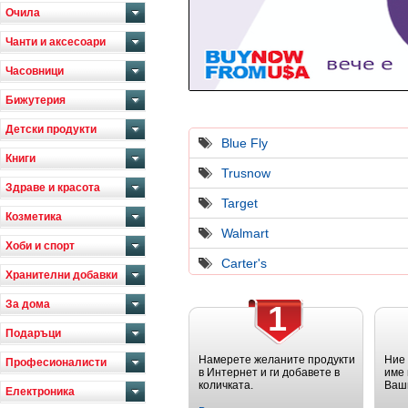
Очила
Чанти и аксесоари
Часовници
Бижутерия
Детски продукти
Blue Fly
Книги
Trusnow
Здраве и красота
Target
Козметика
Walmart
Хоби и спорт
Carter's
Хранителни добавки
За дома
1
Подаръци
Намерете желаните продукти
Ние
Професионалисти
в Интернет и ги добавете в
име 
количката.
Ваш
Електроника