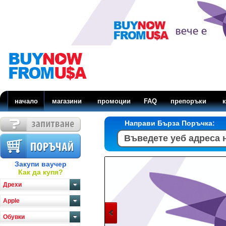
начало
магазини
промоции
FAQ
препоръки
к
Направи Бърза Поръчка:
Закупи ваучер
Как да купя?
Дрехи
Apple
Обувки