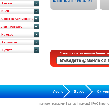
Вижте примерни магазини »
Амазон
Ибей
Стоки за Абитуриенти
Лов и Риболов
На едро
Авточасти
Аутлет
Запиши се за нашия бюлети
Лесно
Бързо
Сигур
начало
|
магазини
|
за нас
|
помощ?
|
FAQ
|
препо