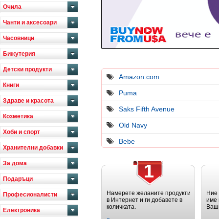
Очила
Чанти и аксесоари
Часовници
Бижутерия
Детски продукти
Amazon.com
Книги
Puma
Здраве и красота
Saks Fifth Avenue
Козметика
Old Navy
Хоби и спорт
Bebe
Хранителни добавки
За дома
1
Подаръци
Намерете желаните продукти
Ние
Професионалисти
в Интернет и ги добавете в
име 
количката.
Ваш
Електроника