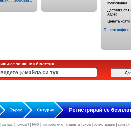
имерни магазини »
комисионна
+
Доставка от 
Адрес
=
Цената която
Повече инфо »
пиши се за нашия бюлетин
Регистрирай се безпла
Бързо
Сигурно
|
за нас
|
помощ?
|
FAQ
|
препоръки от клиенти
|
вход
|
регистрация
|
контак