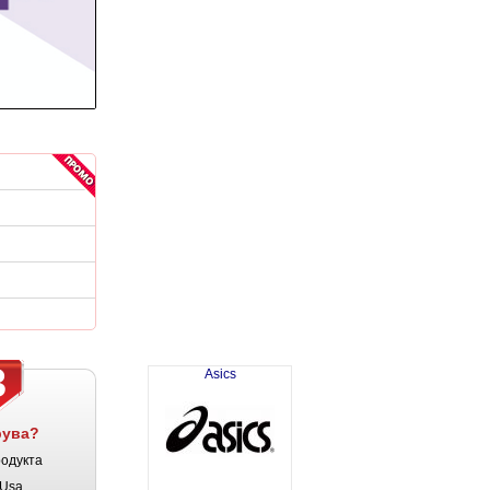
3
Asics
рува?
родукта
Usa