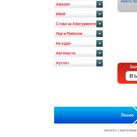
Вижте пр
Амазон
Ибей
Стоки за Абитуриенти
Лов и Риболов
На едро
Авточасти
Аутлет
За
Лесно
начало
|
магазини