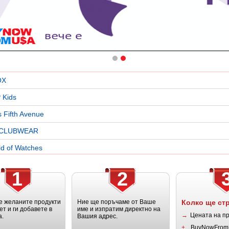
OX
 Kids
 Fifth Avenue
ICLUBWEAR
d of Watches
1
2
 желаните продукти
Ние ще поръчаме от Ваше
Колко ще ст
ет и ги добавете в
име и изпратим директно на
→
Цената на п
а.
Вашия адрес.
+
BuyNowFrom