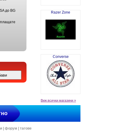
USA до BG
Razer Zone
 плащате
Converse
Виж всички магазини »
тно
ти
|
форум
|
тагове