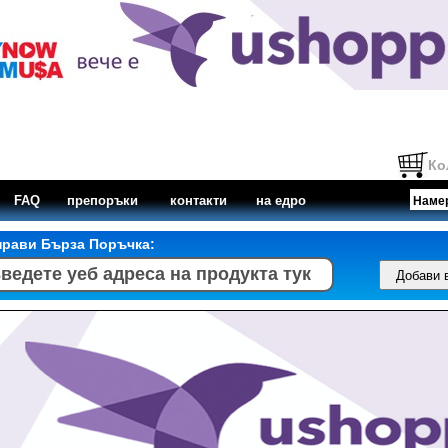
Ко
FAQ
препоръки
контакти
на едро
прави Бърза Поръчка: