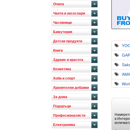
Очила
Чанти и аксесоари
Часовници
Бижутерия
Детски продукти
YO
Книги
GAP
Здраве и красота
Saks
Козметика
AM
Хоби и спорт
Worl
Хранителни добавки
За дома
Подаръци
Намерете
Професионалисти
в Интерн
количкат
Електроника