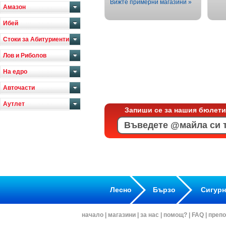
Вижте примерни магазини »
Амазон
Ибей
Стоки за Абитуриенти
Лов и Риболов
На едро
Авточасти
Аутлет
Запиши се за нашия бюлети
Лесно
Бързо
Сигур
начало
|
магазини
|
за нас
|
помощ?
|
FAQ
|
препо