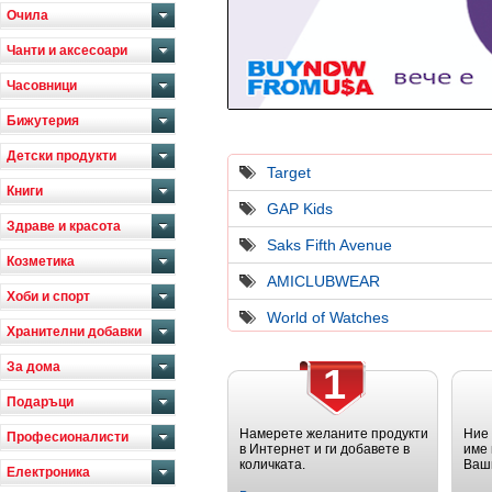
Очила
Чанти и аксесоари
Часовници
Бижутерия
Детски продукти
Target
Книги
GAP Kids
Здраве и красота
Saks Fifth Avenue
Козметика
AMICLUBWEAR
Хоби и спорт
World of Watches
Хранителни добавки
За дома
1
Подаръци
Намерете желаните продукти
Ние
Професионалисти
в Интернет и ги добавете в
име 
количката.
Ваш
Електроника