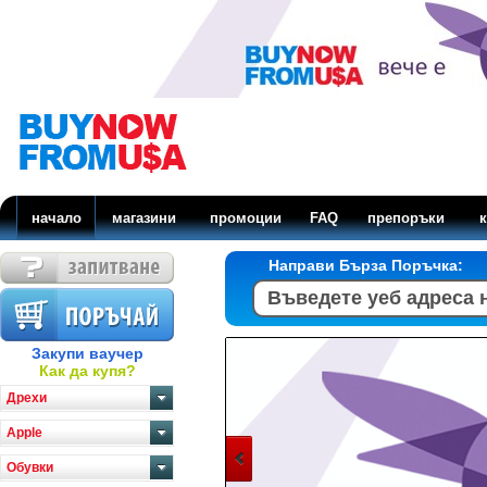
начало
магазини
промоции
FAQ
препоръки
к
Направи Бърза Поръчка:
Закупи ваучер
Как да купя?
Дрехи
Apple
Обувки