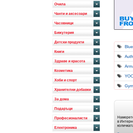
Очила
Чанти и аксесоари
Часовници
Бижутерия
Детски продукти
Blue
Книги
Auth
Здраве и красота
Arm
Козметика
YO
Хоби и спорт
Gym
Хранителни добавки
За дома
Подаръци
Намерете
Професионалисти
в Интерн
количкат
Електроника