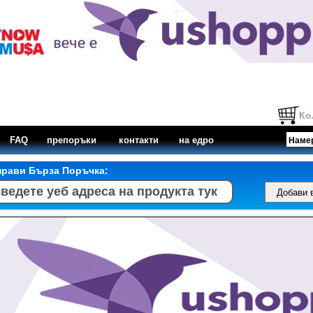
Ко
FAQ
препоръки
контакти
на едро
прави Бърза Поръчка: