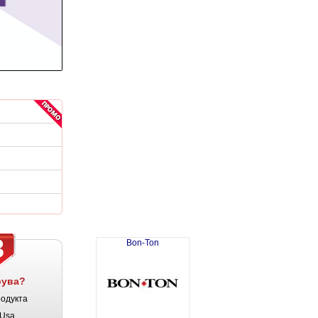
3
Bon-Ton
рува?
родукта
Usa