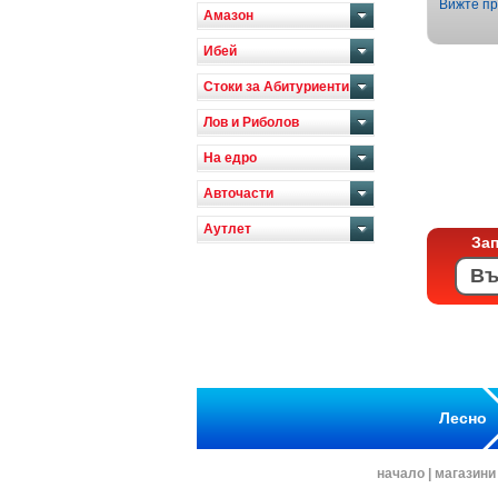
Вижте пр
Амазон
Ибей
Стоки за Абитуриенти
Лов и Риболов
На едро
Авточасти
Аутлет
За
Лесно
начало
|
магазини