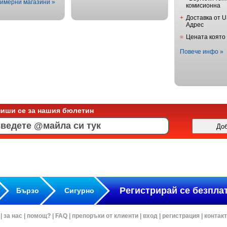
имерни магазини »
комисионна
+
Доставка от 
Адрес
=
Цената която
Повече инфо »
пиши се за нашия бюлетин
Регистрирай се безпла
Бързо
Сигурно
|
за нас
|
помощ?
|
FAQ
|
препоръки от клиенти
|
вход
|
регистрация
|
контак