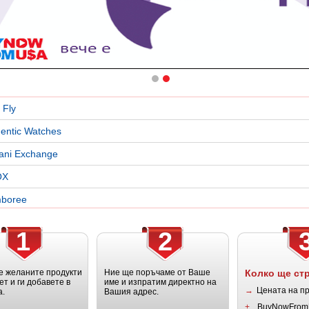
 Fly
entic Watches
ani Exchange
OX
boree
1
2
 желаните продукти
Ние ще поръчаме от Ваше
Колко ще ст
ет и ги добавете в
име и изпратим директно на
→
Цената на п
а.
Вашия адрес.
+
BuyNowFrom