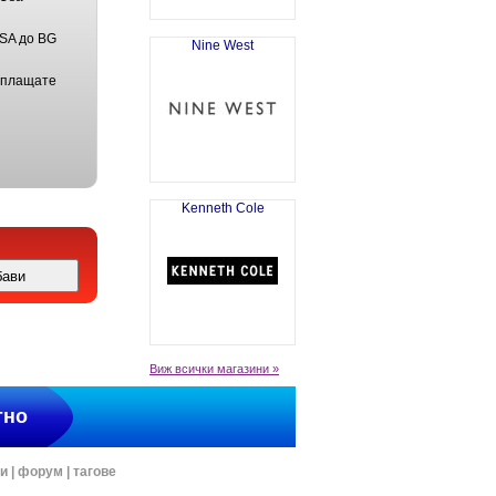
USA до BG
Nine West
 плащате
Kenneth Cole
Виж всички магазини »
тно
ти
|
форум
|
тагове