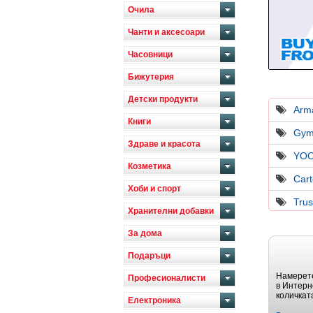
Очила
Чанти и аксесоари
Часовници
Бижутерия
Детски продукти
Arm
Книги
Gym
Здраве и красота
YO
Козметика
Cart
Хоби и спорт
Tru
Хранителни добавки
За дома
Подаръци
Намерете
Професионалисти
в Интерн
количкат
Електроника