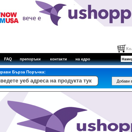
Ко
FAQ
препоръки
контакти
на едро
прави Бърза Поръчка: