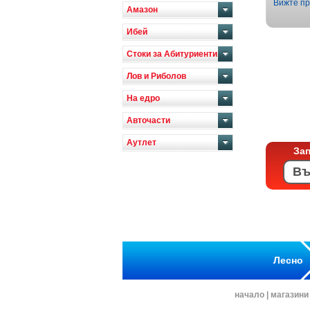
Вижте пр
Амазон
Ибей
Стоки за Абитуриенти
Лов и Риболов
На едро
Авточасти
Аутлет
За
Лесно
начало
|
магазини