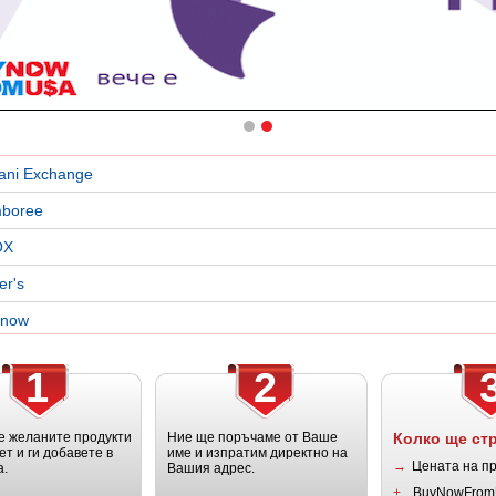
ani Exchange
boree
OX
er's
snow
1
2
 желаните продукти
Ние ще поръчаме от Ваше
Колко ще ст
ет и ги добавете в
име и изпратим директно на
→
Цената на п
а.
Вашия адрес.
+
BuyNowFrom