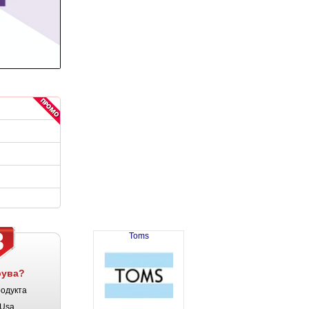
3
Toms
рува?
родукта
Usa