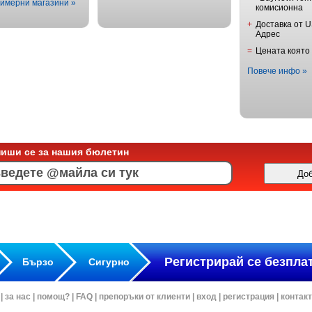
имерни магазини »
комисионна
+
Доставка от 
Адрес
=
Цената която
Повече инфо »
пиши се за нашия бюлетин
Регистрирай се безпла
Бързо
Сигурно
|
за нас
|
помощ?
|
FAQ
|
препоръки от клиенти
|
вход
|
регистрация
|
контак