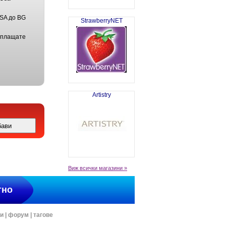
USA до BG
StrawberryNET
 плащате
Artistry
Виж всички магазини »
тно
ти
|
форум
|
тагове