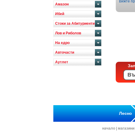
Вижте пр
Амазон
Ибей
Стоки за Абитуриенти
Лов и Риболов
На едро
Авточасти
Аутлет
За
Лесно
начало
|
магазини