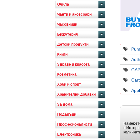
Очила
Чанти и аксесоари
Часовници
Бижутерия
Детски продукти
Pum
Книги
Auth
Здраве и красота
GAP
Козметика
Cart
Хоби и спорт
App
Хранителни добавки
За дома
Подаръци
Намерете
Професионалисти
в Интерн
количкат
Електроника