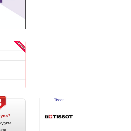
3
Tissot
рува?
родукта
Usa