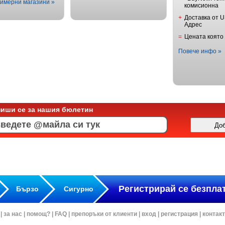
имерни магазини »
комисионна
+
Доставка от 
Адрес
=
Цената която
Повече инфо »
пиши се за нашия бюлетин
Регистрирай се безпла
Бързо
Сигурно
|
за нас
|
помощ?
|
FAQ
|
препоръки от клиенти
|
вход
|
регистрация
|
контак