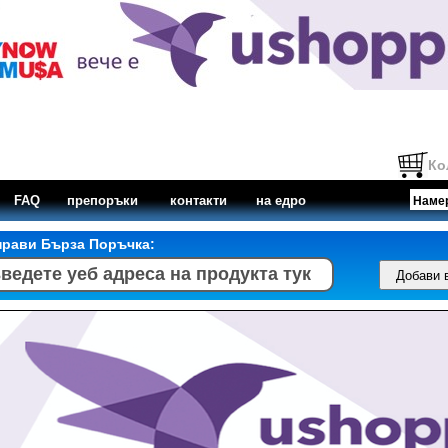
Ко
FAQ
препоръки
контакти
на едро
прави Бърза Поръчка: