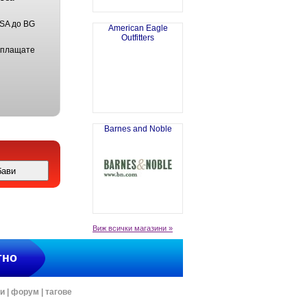
USA до BG
American Eagle
Outfitters
 плащате
Barnes and Noble
Виж всички магазини »
тно
ти
|
форум
|
тагове