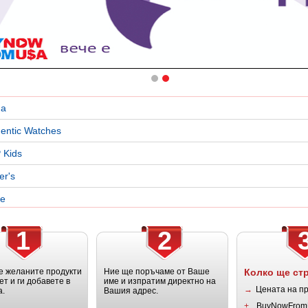
a
entic Watches
 Kids
er's
le
1
2
 желаните продукти
Ние ще поръчаме от Ваше
Колко ще ст
ет и ги добавете в
име и изпратим директно на
→
Цената на п
а.
Вашия адрес.
+
BuyNowFrom