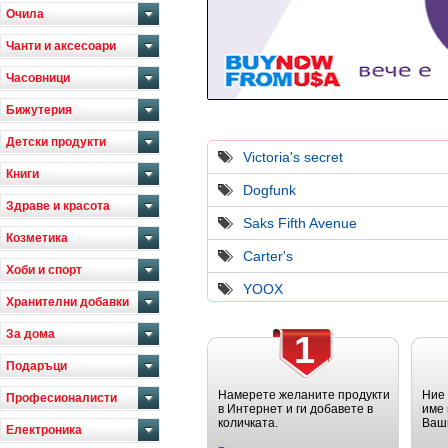
Очила
Чанти и аксесоари
Часовници
Бижутерия
Детски продукти
Victoria's secret
Книги
Dogfunk
Здраве и красота
Saks Fifth Avenue
Козметика
Carter's
Хоби и спорт
YOOX
Хранителни добавки
За дома
1
Подаръци
Намерете желаните продукти
Ние
Професионалисти
в Интернет и ги добавете в
име 
количката.
Ваш
Електроника