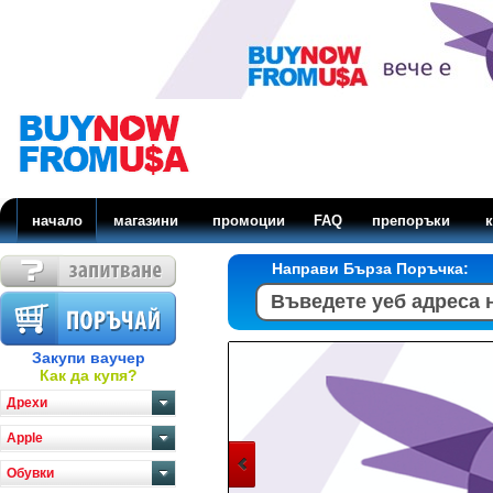
начало
магазини
промоции
FAQ
препоръки
к
Направи Бърза Поръчка:
Закупи ваучер
Как да купя?
Дрехи
Apple
Обувки