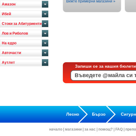
Вижте примерни магазини »
Амазон
Ибей
Стоки за Абитуриенти
Лов и Риболов
На едро
Авточасти
Аутлет
Запиши се за нашия бюлети
Лесно
Бързо
Сигур
начало
|
магазини
|
за нас
|
помощ?
|
FAQ
|
препо