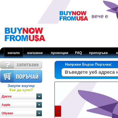
начало
магазини
промоции
FAQ
препоръки
к
Направи Бърза Поръчка:
Закупи ваучер
Как да купя?
Дрехи
Apple
Обувки