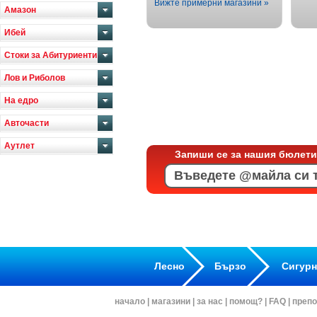
Вижте примерни магазини »
Амазон
Ибей
Стоки за Абитуриенти
Лов и Риболов
На едро
Авточасти
Аутлет
Запиши се за нашия бюлети
Лесно
Бързо
Сигур
начало
|
магазини
|
за нас
|
помощ?
|
FAQ
|
препо