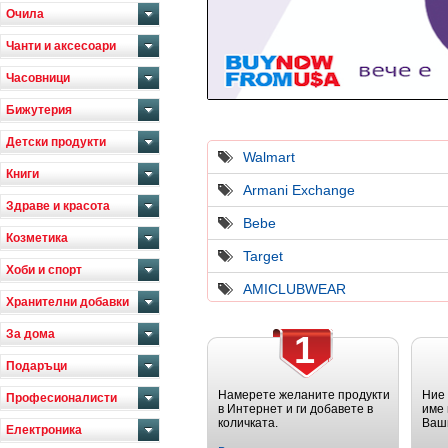
Очила
Чанти и аксесоари
Часовници
Бижутерия
Детски продукти
Walmart
Книги
Armani Exchange
Здраве и красота
Bebe
Козметика
Target
Хоби и спорт
AMICLUBWEAR
Хранителни добавки
За дома
1
Подаръци
Намерете желаните продукти
Ние
Професионалисти
в Интернет и ги добавете в
име 
количката.
Ваш
Електроника