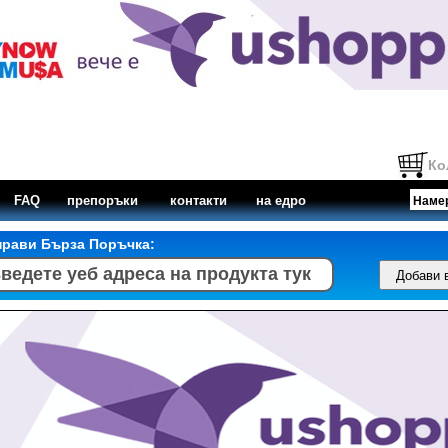
Ко
FAQ
препоръки
контакти
на едро
прави Бърза Поръчка: