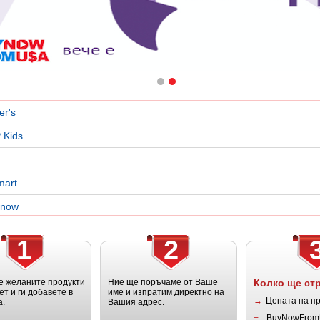
er's
 Kids
mart
snow
1
2
 желаните продукти
Ние ще поръчаме от Ваше
Колко ще ст
ет и ги добавете в
име и изпратим директно на
→
Цената на п
а.
Вашия адрес.
+
BuyNowFrom