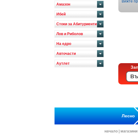
Вижте пр
Амазон
Ибей
Стоки за Абитуриенти
Лов и Риболов
На едро
Авточасти
Аутлет
За
Лесно
начало
|
магазини