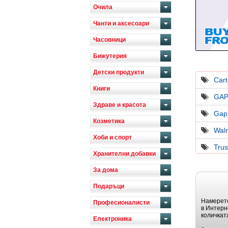
Очила
Чанти и аксесоари
Часовници
Бижутерия
Детски продукти
Cart
Книги
GAP
Здраве и красота
Gap
Козметика
Wal
Хоби и спорт
Tru
Хранителни добавки
За дома
Подаръци
Намерете
Професионалисти
в Интерн
количкат
Електроника