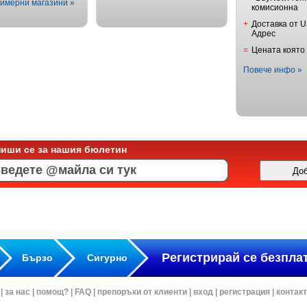
имерни магазини »
комисионна
+
Доставка от 
Адрес
=
Цената която
Повече инфо »
пиши се за нашия бюлетин
Регистрирай се безпла
Бързо
Сигурно
|
за нас
|
помощ?
|
FAQ
|
препоръки от клиенти
|
вход
|
регистрация
|
контак