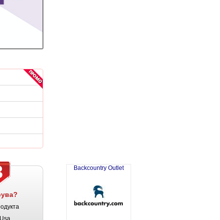
3
Backcountry Outlet
рува?
родукта
Usa