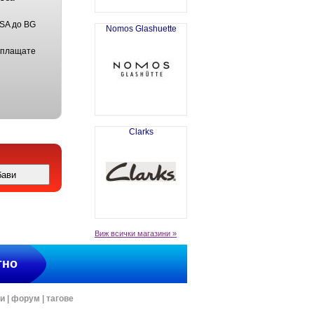
USA до BG
Nomos Glashuette
 плащате
Clarks
Виж всички магазини »
тно
ти
|
форум
|
тагове