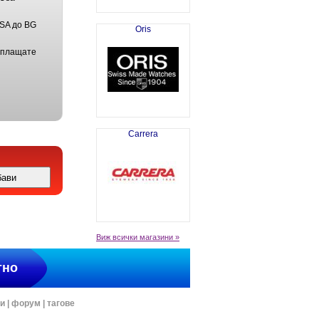
USA до BG
Oris
 плащате
Carrera
Виж всички магазини »
тно
ти
|
форум
|
тагове