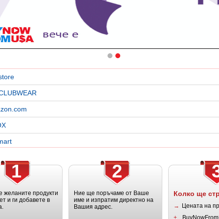
store
ICLUBWEAR
zon.com
OX
mart
1
2
 желаните продукти
Ние ще поръчаме от Ваше
Колко ще ст
ет и ги добавете в
име и изпратим директно на
→
Цената на п
а.
Вашия адрес.
+
BuyNowFrom