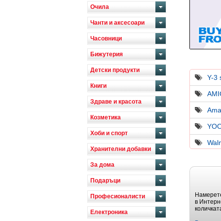
Очила
Чанти и аксесоари
Часовници
Бижутерия
Детски продукти
Y-3 
Книги
AM
Здраве и красота
Ama
Козметика
YO
Хоби и спорт
Wal
Хранителни добавки
За дома
Подаръци
Намерете
Професионалисти
в Интерн
количкат
Електроника