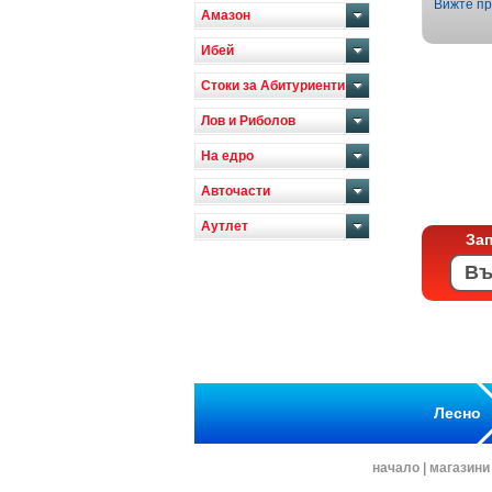
Вижте пр
Амазон
Ибей
Стоки за Абитуриенти
Лов и Риболов
На едро
Авточасти
Аутлет
За
Лесно
начало
|
магазини