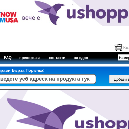
Ко
FAQ
препоръки
контакти
на едро
прави Бърза Поръчка: