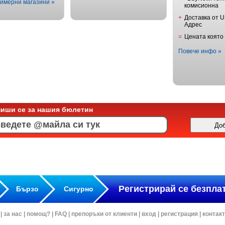
имерни магазини »
комисионна
+
Доставка от 
Адрес
=
Цената която
Повече инфо »
пиши се за нашия бюлетин
Регистрирай се безпла
Бързо
Сигурно
|
за нас
|
помощ?
|
FAQ
|
препоръки от клиенти
|
вход
|
регистрация
|
контак