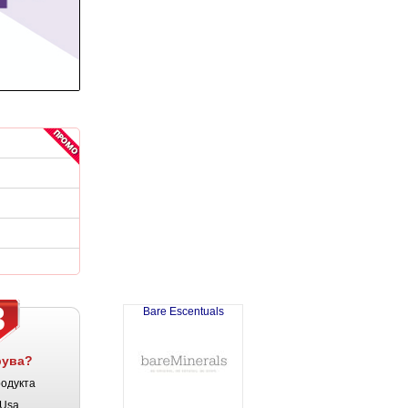
3
Bare Escentuals
рува?
родукта
Usa