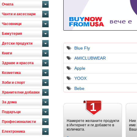
Очила
Чанти и аксесоари
Часовници
Бижутерия
Детски продукти
Blue Fly
Книги
AMICLUBWEAR
Здраве и красота
Apple
Козметика
YOOX
Хоби и спорт
Bebe
Хранителни добавки
За дома
1
Подаръци
Намерете желаните продукти
Ние
Професионалисти
в Интернет и ги добавете в
име 
количката.
Ваш
Електроника