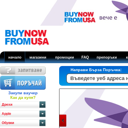
начало
магазини
промоции
FAQ
препоръки
к
Направи Бърза Поръчка:
Закупи ваучер
Как да купя?
Дрехи
Apple
Обувки