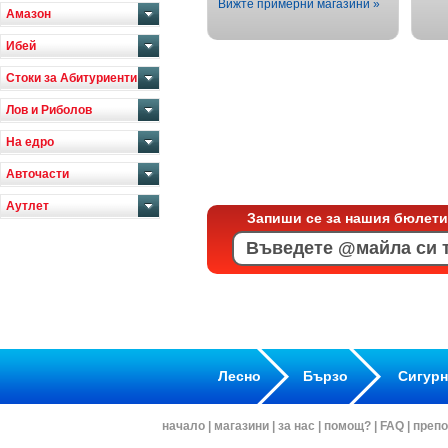
Вижте примерни магазини »
Амазон
Ибей
Стоки за Абитуриенти
Лов и Риболов
На едро
Авточасти
Аутлет
Запиши се за нашия бюлети
Лесно
Бързо
Сигур
начало
|
магазини
|
за нас
|
помощ?
|
FAQ
|
препо