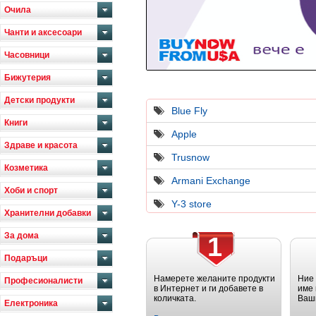
Очила
Чанти и аксесоари
Часовници
Бижутерия
Детски продукти
Blue Fly
Книги
Apple
Здраве и красота
Trusnow
Козметика
Armani Exchange
Хоби и спорт
Y-3 store
Хранителни добавки
За дома
1
Подаръци
Намерете желаните продукти
Ние
Професионалисти
в Интернет и ги добавете в
име 
количката.
Ваш
Електроника