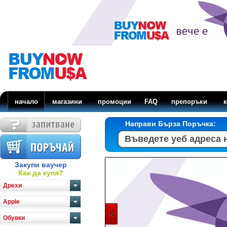
начало
магазини
промоции
FAQ
препоръки
к
Направи Бърза Поръчка:
Закупи ваучер
Как да купя?
Дрехи
Apple
Обувки