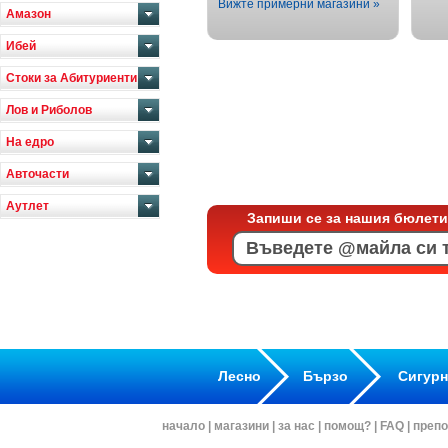
Вижте примерни магазини »
Амазон
Ибей
Стоки за Абитуриенти
Лов и Риболов
На едро
Авточасти
Аутлет
Запиши се за нашия бюлети
Лесно
Бързо
Сигур
начало
|
магазини
|
за нас
|
помощ?
|
FAQ
|
препо