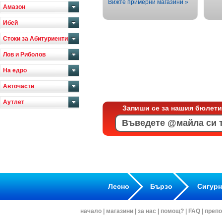
Вижте примерни магазини »
Амазон
Ибей
Стоки за Абитуриенти
Лов и Риболов
На едро
Авточасти
Аутлет
Запиши се за нашия бюлети
Лесно
Бързо
Сигур
начало
|
магазини
|
за нас
|
помощ?
|
FAQ
|
препо