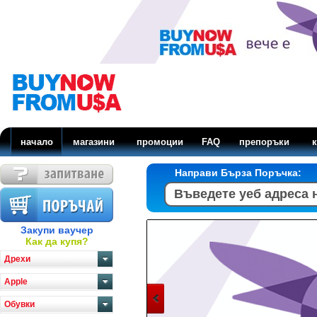
начало
магазини
промоции
FAQ
препоръки
к
Направи Бърза Поръчка:
Закупи ваучер
Как да купя?
Дрехи
Apple
Обувки