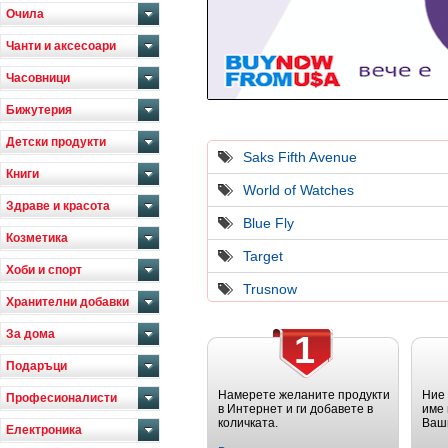
Очила
Чанти и аксесоари
Часовници
Бижутерия
Детски продукти
Saks Fifth Avenue
Книги
World of Watches
Здраве и красота
Blue Fly
Козметика
Target
Хоби и спорт
Trusnow
Хранителни добавки
За дома
1
Подаръци
Намерете желаните продукти
Ние
Професионалисти
в Интернет и ги добавете в
име 
количката.
Ваш
Електроника