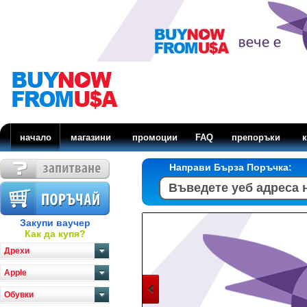
начало
магазини
промоции
FAQ
препоръки
к
Направи Бърза Поръчка:
Закупи ваучер
Как да купя?
Дрехи
Apple
Обувки