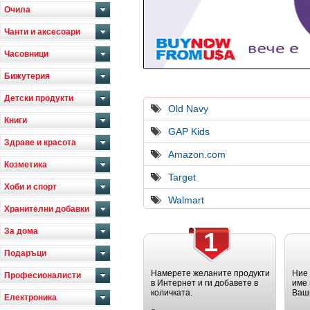
Очила
Чанти и аксесоари
Часовници
Бижутерия
Детски продукти
Old Navy
Книги
GAP Kids
Здраве и красота
Amazon.com
Козметика
Target
Хоби и спорт
Walmart
Хранителни добавки
За дома
1
Подаръци
Намерете желаните продукти
Ние
Професионалисти
в Интернет и ги добавете в
име 
количката.
Ваш
Електроника