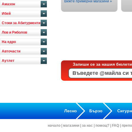
Вижте примерни магазини »
Амазон
Ибей
Стоки за Абитуриенти
Лов и Риболов
На едро
Авточасти
Аутлет
Запиши се за нашия бюлети
Лесно
Бързо
Сигур
начало
|
магазини
|
за нас
|
помощ?
|
FAQ
|
препо