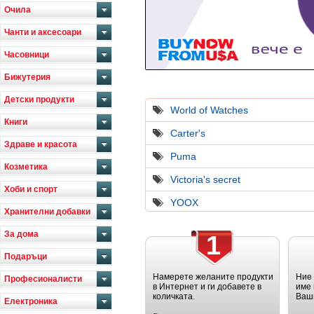
Очила
Чанти и аксесоари
Часовници
Бижутерия
Детски продукти
World of Watches
Книги
Carter's
Здраве и красота
Puma
Козметика
Victoria's secret
Хоби и спорт
YOOX
Хранителни добавки
За дома
1
Подаръци
Намерете желаните продукти
Ние
Професионалисти
в Интернет и ги добавете в
име 
количката.
Ваш
Електроника