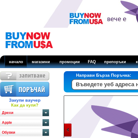
начало
магазини
промоции
FAQ
препоръки
к
Направи Бърза Поръчка:
Закупи ваучер
Как да купя?
Дрехи
Apple
Обувки