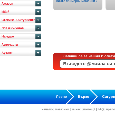
Вижте примерни магазини »
Амазон
Ибей
Стоки за Абитуриенти
Лов и Риболов
На едро
Авточасти
Аутлет
Запиши се за нашия бюлети
Лесно
Бързо
Сигур
начало
|
магазини
|
за нас
|
помощ?
|
FAQ
|
препо