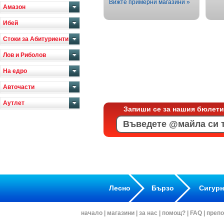
Вижте примерни магазини »
Амазон
Ибей
Стоки за Абитуриенти
Лов и Риболов
На едро
Авточасти
Аутлет
Запиши се за нашия бюлети
Лесно
Бързо
Сигур
начало
|
магазини
|
за нас
|
помощ?
|
FAQ
|
препо