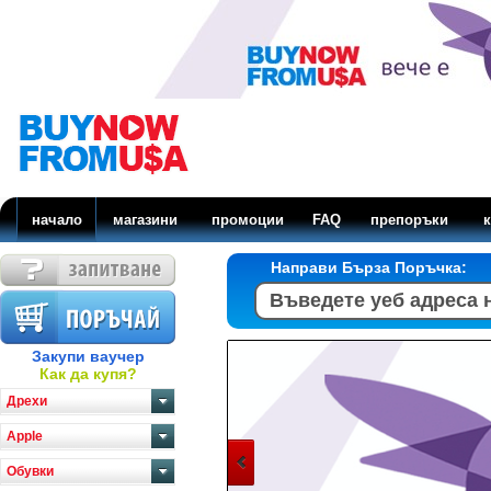
начало
магазини
промоции
FAQ
препоръки
к
Направи Бърза Поръчка:
Закупи ваучер
Как да купя?
Дрехи
Apple
Обувки