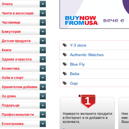
Очила
Чанти и аксесоари
Часовници
Бижутерия
Детски продукти
Y-3 store
Книги
Authentic Watches
Здраве и красота
Blue Fly
Козметика
Bebe
Хоби и спорт
Gap
Хранителни добавки
За дома
1
Подаръци
Намерете желаните продукти
Ние
Професионалисти
в Интернет и ги добавете в
име 
количката.
Ваш
Електроника