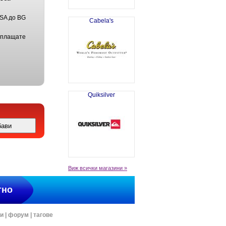
USA до BG
Cabela's
 плащате
Quiksilver
Виж всички магазини »
тно
ти
|
форум
|
тагове