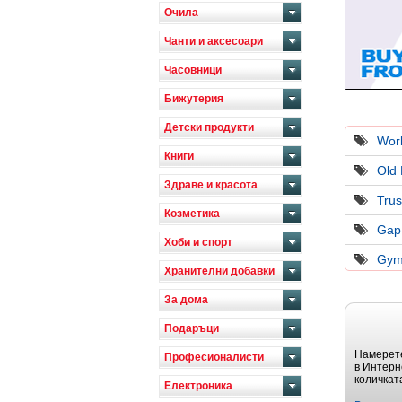
Очила
Чанти и аксесоари
Часовници
Бижутерия
Детски продукти
Worl
Книги
Old
Здраве и красота
Tru
Козметика
Gap
Хоби и спорт
Gym
Хранителни добавки
За дома
Подаръци
Намерете
Професионалисти
в Интерн
количкат
Електроника