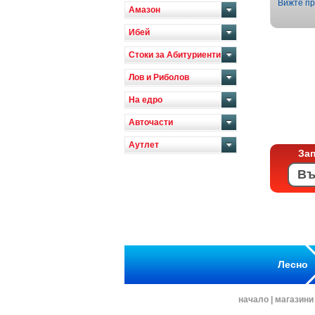
Вижте пр
Амазон
Ибей
Стоки за Абитуриенти
Лов и Риболов
На едро
Авточасти
Аутлет
За
Лесно
начало
|
магазини