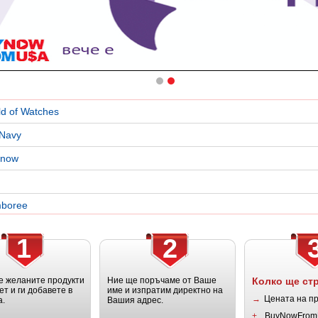
d of Watches
 Navy
snow
boree
1
2
 желаните продукти
Ние ще поръчаме от Ваше
Колко ще ст
ет и ги добавете в
име и изпратим директно на
→
Цената на п
а.
Вашия адрес.
+
BuyNowFrom