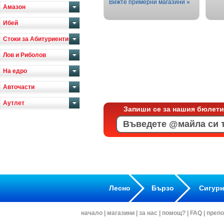
Вижте примерни магазини »
Амазон
Ибей
Стоки за Абитуриенти
Лов и Риболов
На едро
Авточасти
Аутлет
Запиши се за нашия бюлети
Лесно
Бързо
Сигур
начало
|
магазини
|
за нас
|
помощ?
|
FAQ
|
препо