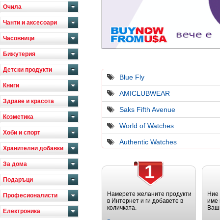
Очила
Чанти и аксесоари
Часовници
Бижутерия
Детски продукти
Blue Fly
Книги
AMICLUBWEAR
Здраве и красота
Saks Fifth Avenue
Козметика
World of Watches
Хоби и спорт
Authentic Watches
Хранителни добавки
За дома
1
Подаръци
Намерете желаните продукти
Ние
Професионалисти
в Интернет и ги добавете в
име 
количката.
Ваш
Електроника