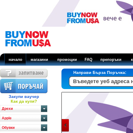
начало
магазини
промоции
FAQ
препоръки
к
Направи Бърза Поръчка:
Закупи ваучер
Как да купя?
Дрехи
Apple
Обувки