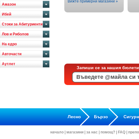
Вижте примерни магазини »
Амазон
Ибей
Стоки за Абитуриенти
Лов и Риболов
На едро
Авточасти
Аутлет
Запиши се за нашия бюлети
Лесно
Бързо
Сигур
начало
|
магазини
|
за нас
|
помощ?
|
FAQ
|
препо