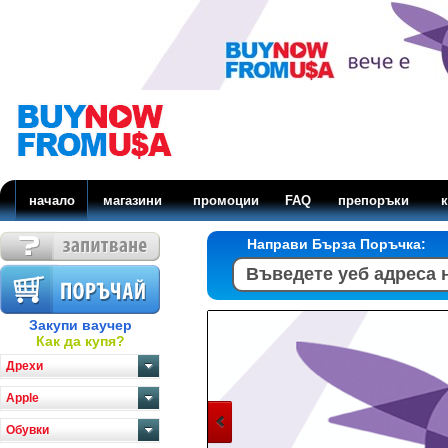
начало
магазини
промоции
FAQ
препоръки
к
Направи Бърза Поръчка:
Закупи ваучер
Как да купя?
Дрехи
Apple
Обувки