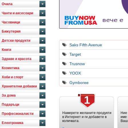
Очила
Чанти и аксесоари
Часовници
Бижутерия
Детски продукти
Saks Fifth Avenue
Книги
Target
Здраве и красота
Trusnow
Козметика
YOOX
Хоби и спорт
Gymboree
Хранителни добавки
За дома
1
Подаръци
Намерете желаните продукти
Ние
Професионалисти
в Интернет и ги добавете в
име 
количката.
Ваш
Електроника