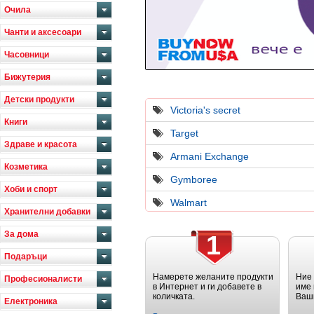
Очила
Чанти и аксесоари
Часовници
Бижутерия
Детски продукти
Victoria's secret
Книги
Target
Здраве и красота
Armani Exchange
Козметика
Gymboree
Хоби и спорт
Walmart
Хранителни добавки
За дома
1
Подаръци
Намерете желаните продукти
Ние
Професионалисти
в Интернет и ги добавете в
име 
количката.
Ваш
Електроника