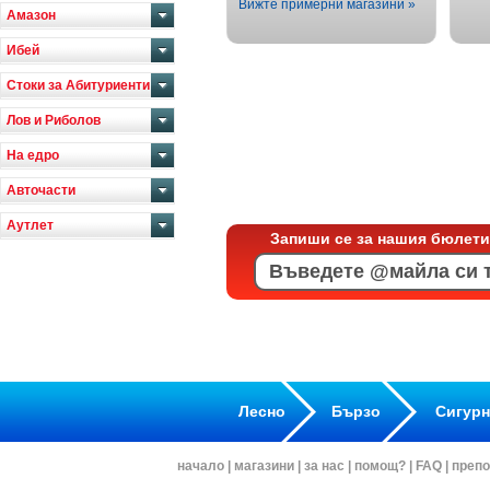
Вижте примерни магазини »
Амазон
Ибей
Стоки за Абитуриенти
Лов и Риболов
На едро
Авточасти
Аутлет
Запиши се за нашия бюлети
Лесно
Бързо
Сигур
начало
|
магазини
|
за нас
|
помощ?
|
FAQ
|
препо