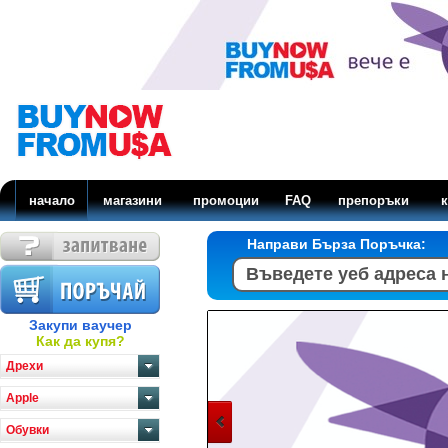
начало
магазини
промоции
FAQ
препоръки
к
Направи Бърза Поръчка:
Закупи ваучер
Как да купя?
Дрехи
Apple
Обувки