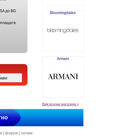
USA до BG
Bloomingdales
 плащате
Armani
Виж всички магазини »
тно
ти
|
форум
|
тагове