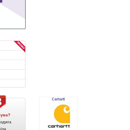
3
Carhartt
рува?
родукта
Usa