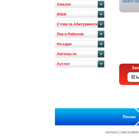
Вижте пр
Амазон
Ибей
Стоки за Абитуриенти
Лов и Риболов
На едро
Авточасти
Аутлет
За
Лесно
начало
|
магазини