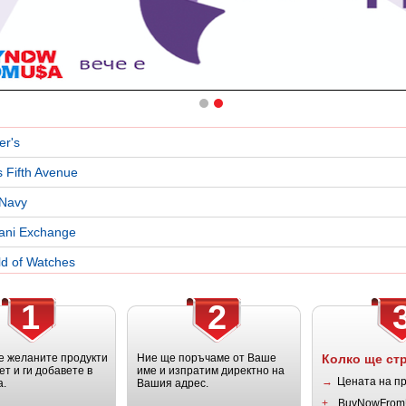
er's
 Fifth Avenue
 Navy
ani Exchange
d of Watches
1
2
 желаните продукти
Ние ще поръчаме от Ваше
Колко ще ст
ет и ги добавете в
име и изпратим директно на
→
Цената на п
а.
Вашия адрес.
+
BuyNowFrom