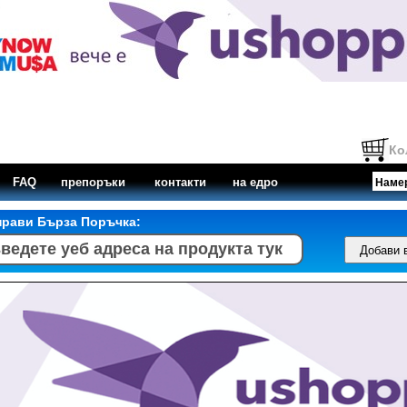
Ко
FAQ
препоръки
контакти
на едро
прави Бърза Поръчка: