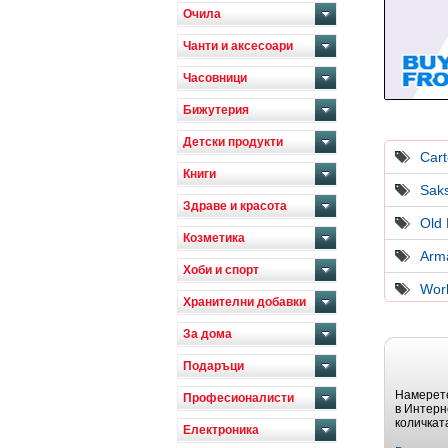
Очила
Чанти и аксесоари
Часовници
Бижутерия
Детски продукти
Cart
Книги
Saks
Здраве и красота
Old
Козметика
Arm
Хоби и спорт
Worl
Хранителни добавки
За дома
Подаръци
Намерете
Професионалисти
в Интерн
количкат
Електроника