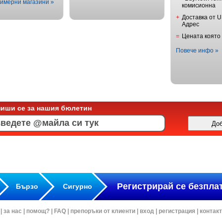
имерни магазини »
комисионна
+
Доставка от 
Адрес
=
Цената която
Повече инфо »
пиши се за нашия бюлетин
Регистрирай се безпла
Бързо
Сигурно
|
за нас
|
помощ?
|
FAQ
|
препоръки от клиенти
|
вход
|
регистрация
|
контак