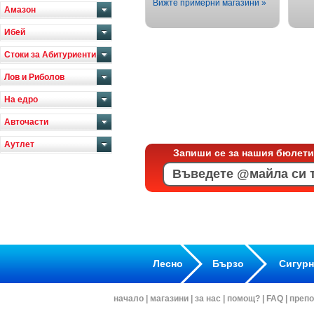
Вижте примерни магазини »
Амазон
Ибей
Стоки за Абитуриенти
Лов и Риболов
На едро
Авточасти
Аутлет
Запиши се за нашия бюлети
Лесно
Бързо
Сигур
начало
|
магазини
|
за нас
|
помощ?
|
FAQ
|
препо