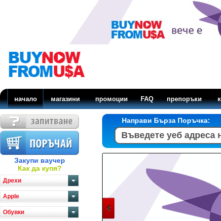
начало
магазини
промоции
FAQ
препоръки
к
Направи Бърза Поръчка:
Закупи ваучер
Как да купя?
Дрехи
Apple
Обувки