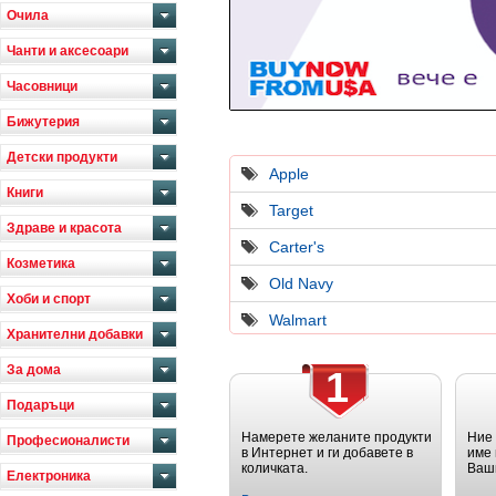
Очила
Чанти и аксесоари
Часовници
Бижутерия
Детски продукти
Apple
Книги
Target
Здраве и красота
Carter's
Козметика
Old Navy
Хоби и спорт
Walmart
Хранителни добавки
За дома
1
Подаръци
Намерете желаните продукти
Ние
Професионалисти
в Интернет и ги добавете в
име 
количката.
Ваш
Електроника