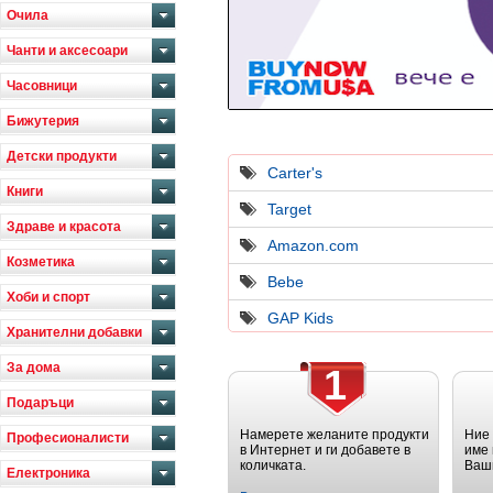
Очила
Чанти и аксесоари
Часовници
Бижутерия
Детски продукти
Carter's
Книги
Target
Здраве и красота
Amazon.com
Козметика
Bebe
Хоби и спорт
GAP Kids
Хранителни добавки
За дома
1
Подаръци
Намерете желаните продукти
Ние
Професионалисти
в Интернет и ги добавете в
име 
количката.
Ваш
Електроника