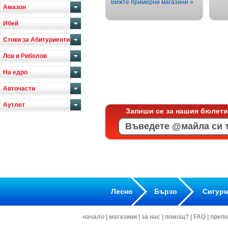
Вижте примерни магазини »
Амазон
Ибей
Стоки за Абитуриенти
Лов и Риболов
На едро
Авточасти
Аутлет
Запиши се за нашия бюлети
Лесно
Бързо
Сигур
начало
|
магазини
|
за нас
|
помощ?
|
FAQ
|
препо