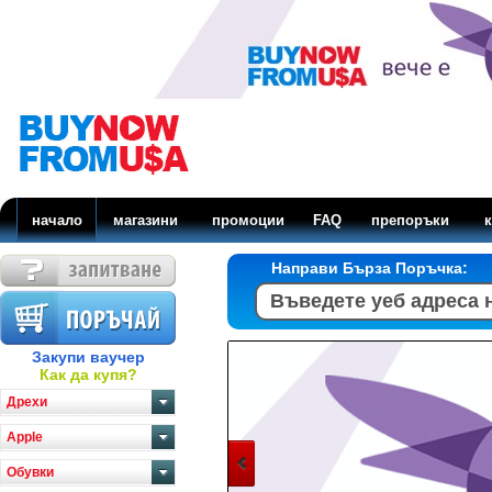
начало
магазини
промоции
FAQ
препоръки
к
Направи Бърза Поръчка:
Закупи ваучер
Как да купя?
Дрехи
Apple
Обувки