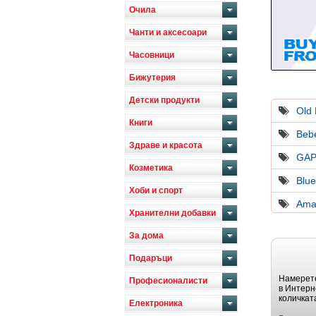
Очила
Чанти и аксесоари
Часовници
Бижутерия
Детски продукти
Old
Книги
Beb
Здраве и красота
GAP
Козметика
Blue
Хоби и спорт
Ama
Хранителни добавки
За дома
Подаръци
Намерете
Професионалисти
в Интерн
количкат
Електроника