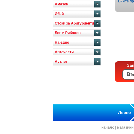
Вижте пр
Амазон
Ибей
Стоки за Абитуриенти
Лов и Риболов
На едро
Авточасти
Аутлет
За
Лесно
начало
|
магазини