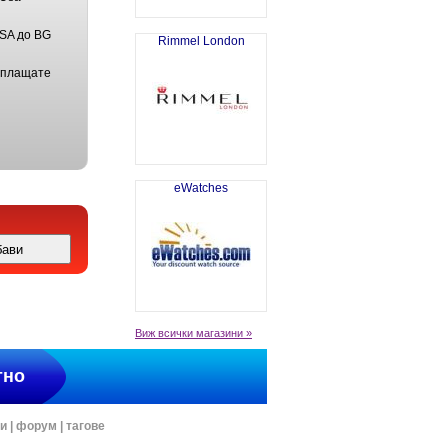
USA до BG
Rimmel London
 плащате
eWatches
Виж всички магазини »
тно
ти
|
форум
|
тагове