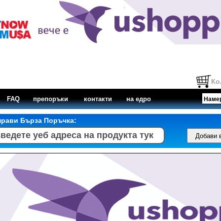
Ко
FAQ
препоръки
контакти
на едро
прави Бърза Поръчка: