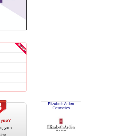
3
Elizabeth Arden
Cosmetics
рува?
родукта
Usa