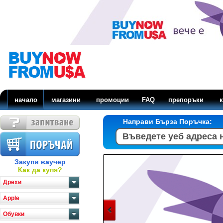
начало
магазини
промоции
FAQ
препоръки
к
Направи Бърза Поръчка:
Закупи ваучер
Как да купя?
Дрехи
Apple
Обувки