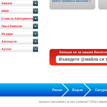
Вижте примерни магазини »
Амазон
Ибей
Стоки за Абитуриенти
Лов и Риболов
На едро
Авточасти
Аутлет
Запиши се за нашия бюлети
Лесно
Бързо
Сигур
начало
|
магазини
|
за нас
|
помощ?
|
FAQ
|
препо