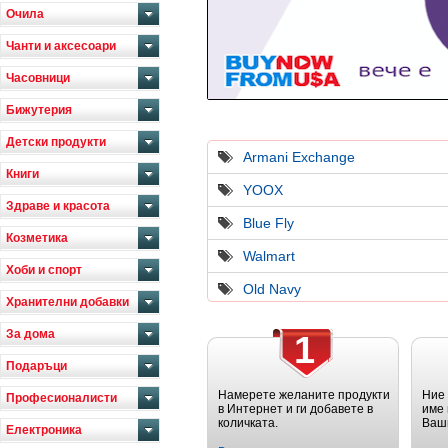
Очила
Чанти и аксесоари
Часовници
Бижутерия
Детски продукти
Armani Exchange
Книги
YOOX
Здраве и красота
Blue Fly
Козметика
Walmart
Хоби и спорт
Old Navy
Хранителни добавки
За дома
1
Подаръци
Намерете желаните продукти
Ние
Професионалисти
в Интернет и ги добавете в
име 
количката.
Ваш
Електроника