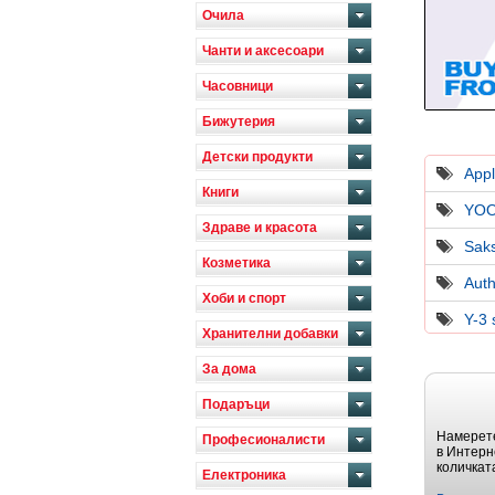
Очила
Чанти и аксесоари
Часовници
Бижутерия
Детски продукти
App
Книги
YO
Здраве и красота
Saks
Козметика
Auth
Хоби и спорт
Y-3 
Хранителни добавки
За дома
Подаръци
Намерете
Професионалисти
в Интерн
количкат
Електроника