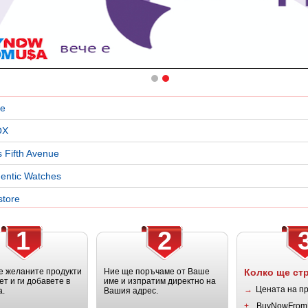
le
OX
 Fifth Avenue
entic Watches
store
1
2
 желаните продукти
Ние ще поръчаме от Ваше
Колко ще ст
ет и ги добавете в
име и изпратим директно на
→
Цената на п
а.
Вашия адрес.
+
BuyNowFrom