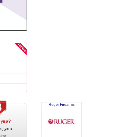
3
Ruger Firearms
рува?
родукта
Usa