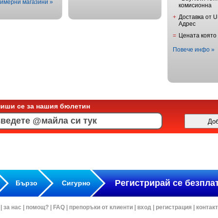
имерни магазини »
комисионна
+
Доставка от 
Адрес
=
Цената която
Повече инфо »
пиши се за нашия бюлетин
Регистрирай се безпла
Бързо
Сигурно
|
за нас
|
помощ?
|
FAQ
|
препоръки от клиенти
|
вход
|
регистрация
|
контак