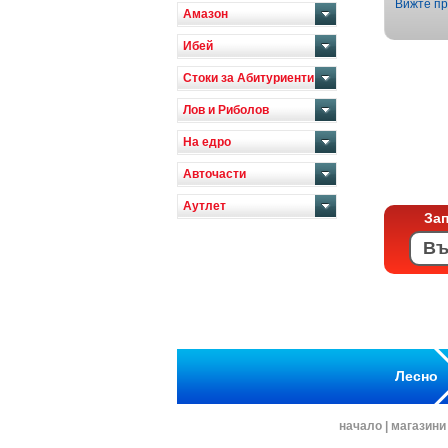
Вижте пр
Амазон
Ибей
Стоки за Абитуриенти
Лов и Риболов
На едро
Авточасти
Аутлет
За
Лесно
начало
|
магазини