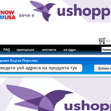
Ко
FAQ
препоръки
контакти
на едро
прави Бърза Поръчка: