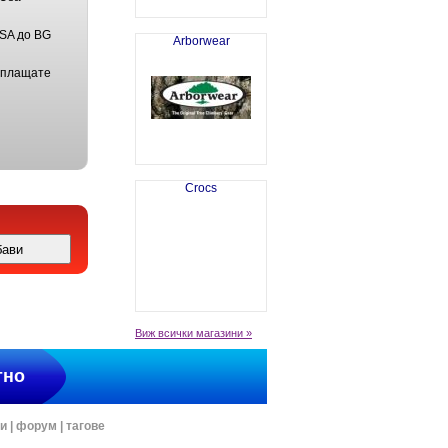
USA до BG
Arborwear
 плащате
Crocs
Виж всички магазини »
тно
ти
|
форум
|
тагове