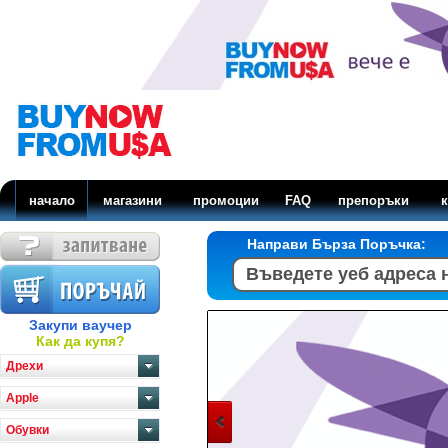
начало
магазини
промоции
FAQ
препоръки
к
Направи Бърза Поръчка:
Закупи ваучер
Как да купя?
Дрехи
Apple
Обувки