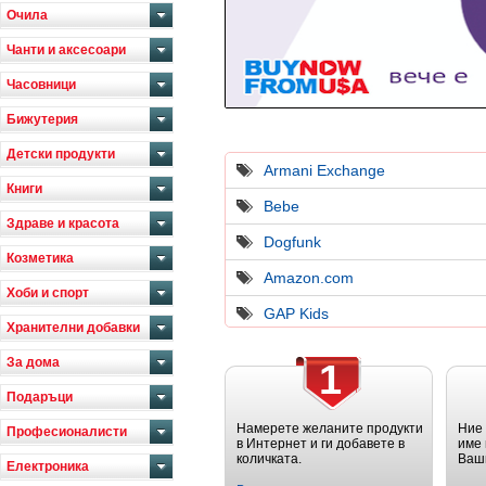
Очила
Чанти и аксесоари
Часовници
Бижутерия
Детски продукти
Armani Exchange
Книги
Bebe
Здраве и красота
Dogfunk
Козметика
Amazon.com
Хоби и спорт
GAP Kids
Хранителни добавки
За дома
1
Подаръци
Намерете желаните продукти
Ние
Професионалисти
в Интернет и ги добавете в
име 
количката.
Ваш
Електроника