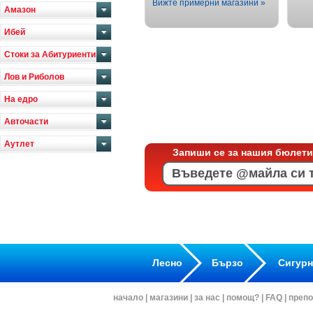
Вижте примерни магазини »
Амазон
Ибей
Стоки за Абитуриенти
Лов и Риболов
На едро
Авточасти
Аутлет
Запиши се за нашия бюлети
Лесно
Бързо
Сигур
начало
|
магазини
|
за нас
|
помощ?
|
FAQ
|
препо