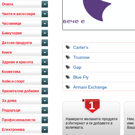
Очила
Чанти и аксесоари
Часовници
Бижутерия
Детски продукти
Carter's
Книги
Trusnow
Здраве и красота
Gap
Козметика
Blue Fly
Хоби и спорт
Armani Exchange
Хранителни добавки
За дома
1
Подаръци
Намерете желаните продукти
Ние
Професионалисти
в Интернет и ги добавете в
име 
количката.
Ваш
Електроника