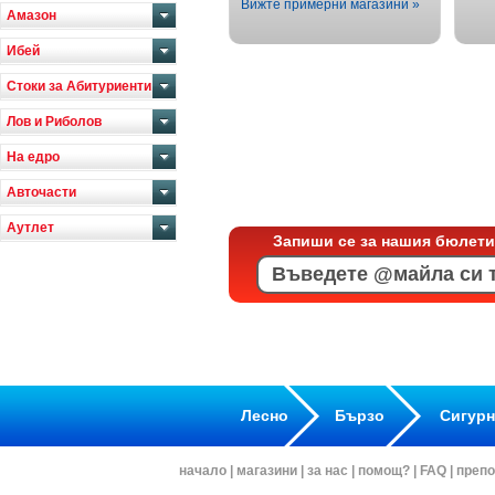
Вижте примерни магазини »
Амазон
Ибей
Стоки за Абитуриенти
Лов и Риболов
На едро
Авточасти
Аутлет
Запиши се за нашия бюлети
Лесно
Бързо
Сигур
начало
|
магазини
|
за нас
|
помощ?
|
FAQ
|
препо