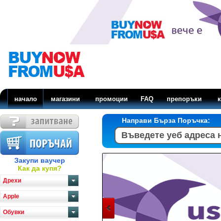
начало
магазини
промоции
FAQ
препоръки
к
Направи Бърза Поръчка:
Закупи ваучер
Как да купя?
Дрехи
Apple
Обувки