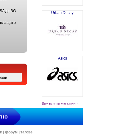
USA до BG
Urban Decay
 плащате
Asics
Виж всички магазини »
тно
ти
|
форум
|
тагове