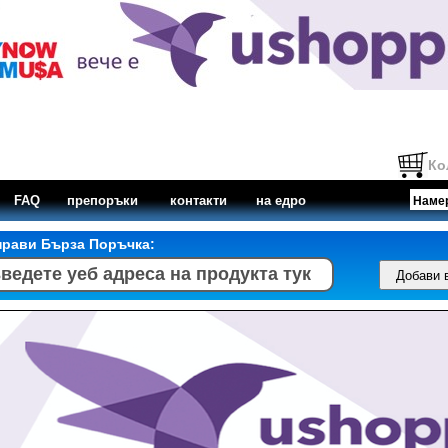
Ко
FAQ
препоръки
контакти
на едро
прави Бърза Поръчка: