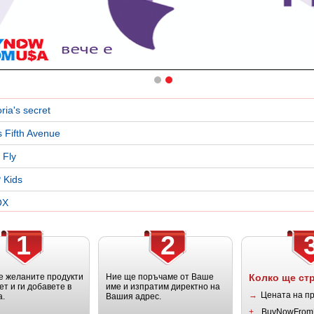
oria's secret
 Fifth Avenue
 Fly
 Kids
OX
1
2
 желаните продукти
Ние ще поръчаме от Ваше
Колко ще ст
ет и ги добавете в
име и изпратим директно на
→
Цената на п
а.
Вашия адрес.
+
BuyNowFrom