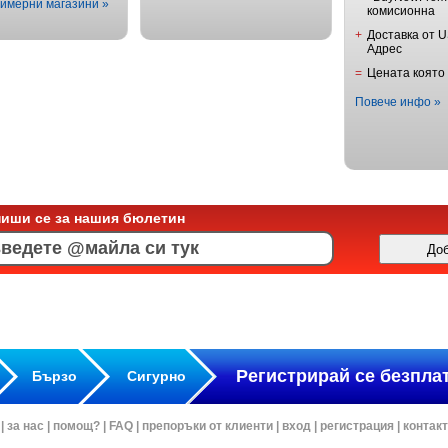
имерни магазини »
комисионна
+
Доставка от 
Адрес
=
Цената която
Повече инфо »
пиши се за нашия бюлетин
Регистрирай се безпла
Бързо
Сигурно
|
за нас
|
помощ?
|
FAQ
|
препоръки от клиенти
|
вход
|
регистрация
|
контак