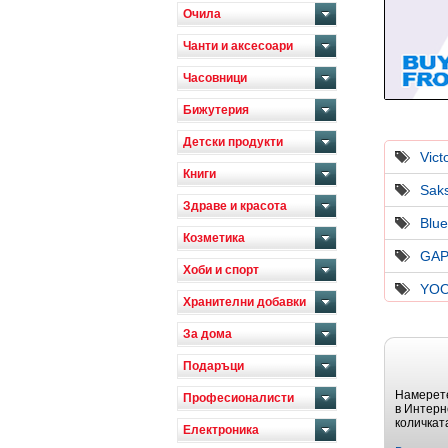
Очила
Чанти и аксесоари
Часовници
Бижутерия
Детски продукти
Vict
Книги
Saks
Здраве и красота
Blue
Козметика
GAP
Хоби и спорт
YO
Хранителни добавки
За дома
Подаръци
Намерете
Професионалисти
в Интерн
количкат
Електроника