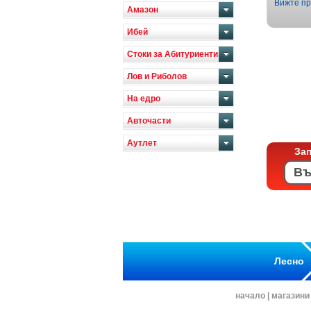
Вижте пр
Амазон
Ибей
Стоки за Абитуриенти
Лов и Риболов
На едро
Авточасти
Аутлет
За
Лесно
начало
|
магазини