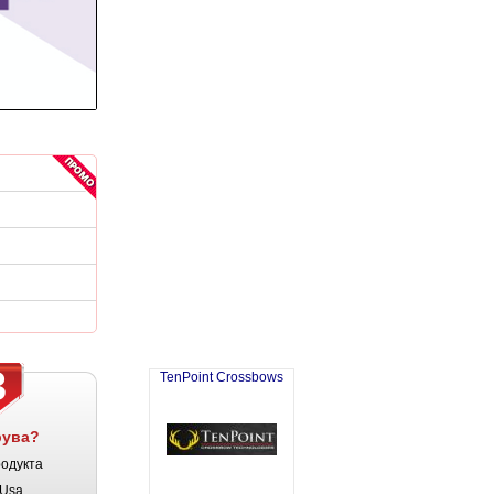
3
TenPoint Crossbows
рува?
родукта
Usa