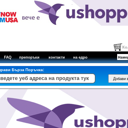
Ко
FAQ
препоръки
контакти
на едро
прави Бърза Поръчка: