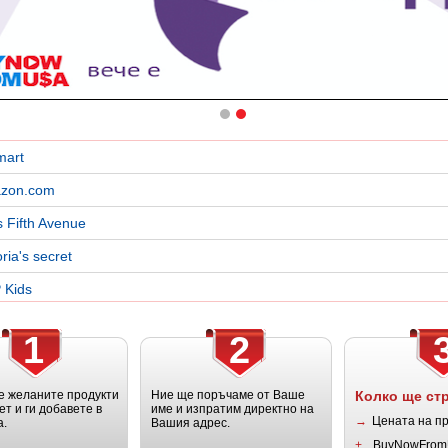
mart
zon.com
 Fifth Avenue
oria's secret
 Kids
1
2
 желаните продукти
Ние ще поръчаме от Ваше
Колко ще ст
ет и ги добавете в
име и изпратим директно на
→
Цената на п
а.
Вашия адрес.
+
BuyNowFrom