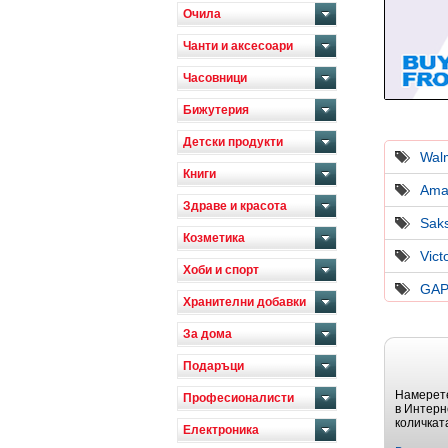
Очила
Чанти и аксесоари
Часовници
Бижутерия
Детски продукти
Wal
Книги
Ama
Здраве и красота
Saks
Козметика
Vict
Хоби и спорт
GAP
Хранителни добавки
За дома
Подаръци
Намерете
Професионалисти
в Интерн
количкат
Електроника