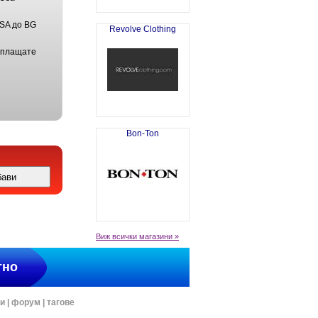
USA до BG
Revolve Clothing
 плащате
Bon-Ton
Виж всички магазини »
тно
ти
|
форум
|
тагове