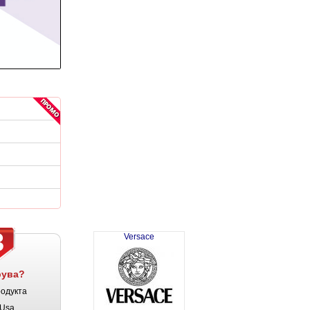
3
Versace
рува?
родукта
Usa