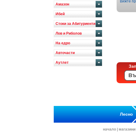
Вижте пр
Амазон
Ибей
Стоки за Абитуриенти
Лов и Риболов
На едро
Авточасти
Аутлет
За
Лесно
начало
|
магазини