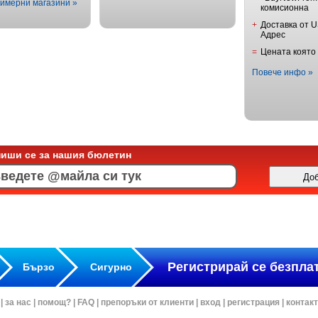
имерни магазини »
комисионна
+
Доставка от 
Адрес
=
Цената която
Повече инфо »
пиши се за нашия бюлетин
Регистрирай се безпла
Бързо
Сигурно
|
за нас
|
помощ?
|
FAQ
|
препоръки от клиенти
|
вход
|
регистрация
|
контак