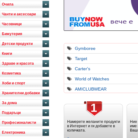
Очила
Чанти и аксесоари
Часовници
Бижутерия
Детски продукти
Gymboree
Книги
Target
Здраве и красота
Carter's
Козметика
World of Watches
Хоби и спорт
AMICLUBWEAR
Хранителни добавки
За дома
1
Подаръци
Намерете желаните продукти
Ние
Професионалисти
в Интернет и ги добавете в
име 
количката.
Ваш
Електроника