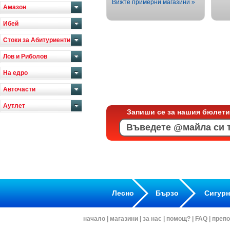
Вижте примерни магазини »
Амазон
Ибей
Стоки за Абитуриенти
Лов и Риболов
На едро
Авточасти
Аутлет
Запиши се за нашия бюлети
Лесно
Бързо
Сигур
начало
|
магазини
|
за нас
|
помощ?
|
FAQ
|
препо