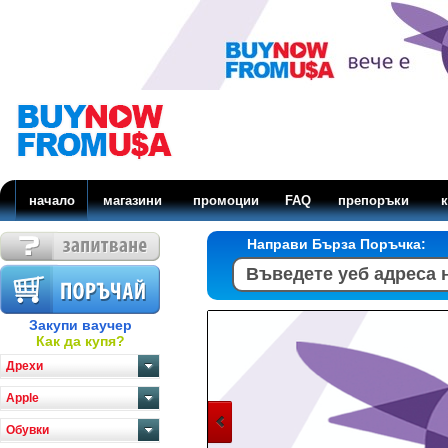
начало
магазини
промоции
FAQ
препоръки
к
Направи Бърза Поръчка:
Закупи ваучер
Как да купя?
Дрехи
Apple
Обувки