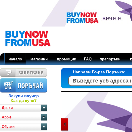
начало
магазини
промоции
FAQ
препоръки
к
Направи Бърза Поръчка:
Закупи ваучер
Как да купя?
Дрехи
Apple
Обувки