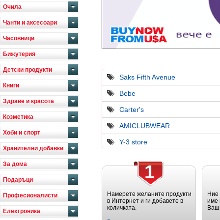
Очила
Чанти и аксесоари
Часовници
Бижутерия
Детски продукти
Saks Fifth Avenue
Книги
Bebe
Здраве и красота
Carter's
Козметика
AMICLUBWEAR
Хоби и спорт
Y-3 store
Хранителни добавки
За дома
1
Подаръци
Намерете желаните продукти
Ние
Професионалисти
в Интернет и ги добавете в
име 
количката.
Ваш
Електроника