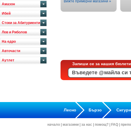
Вижте примерни магазини »
Амазон
Ибей
Стоки за Абитуриенти
Лов и Риболов
На едро
Авточасти
Аутлет
Запиши се за нашия бюлети
Лесно
Бързо
Сигур
начало
|
магазини
|
за нас
|
помощ?
|
FAQ
|
препо