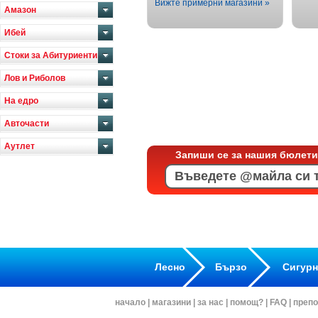
Вижте примерни магазини »
Амазон
Ибей
Стоки за Абитуриенти
Лов и Риболов
На едро
Авточасти
Аутлет
Запиши се за нашия бюлети
Лесно
Бързо
Сигур
начало
|
магазини
|
за нас
|
помощ?
|
FAQ
|
препо