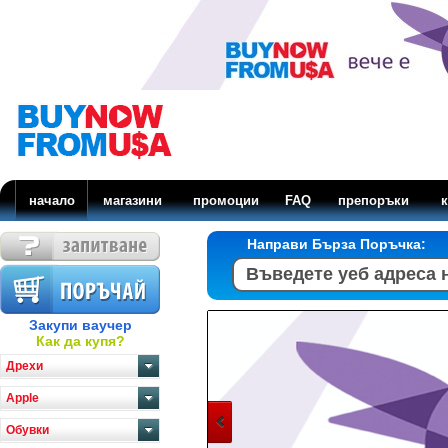
начало
магазини
промоции
FAQ
препоръки
к
Направи Бърза Поръчка:
Закупи ваучер
Как да купя?
Дрехи
Apple
Обувки