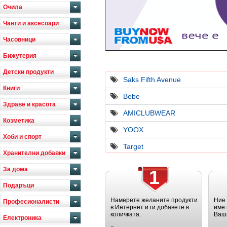
Очила
Чанти и аксесоари
Часовници
Бижутерия
Детски продукти
Saks Fifth Avenue
Книги
Bebe
Здраве и красота
AMICLUBWEAR
Козметика
YOOX
Хоби и спорт
Target
Хранителни добавки
За дома
1
Подаръци
Намерете желаните продукти
Ние
Професионалисти
в Интернет и ги добавете в
име 
количката.
Ваш
Електроника