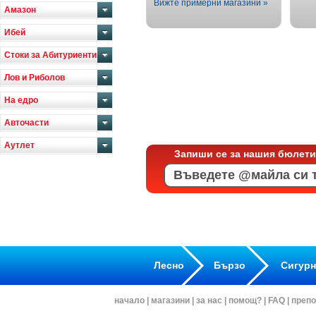
Вижте примерни магазини »
Амазон
Ибей
Стоки за Абитуриенти
Лов и Риболов
На едро
Авточасти
Аутлет
Запиши се за нашия бюлети
Лесно
Бързо
Сигур
начало
|
магазини
|
за нас
|
помощ?
|
FAQ
|
препо