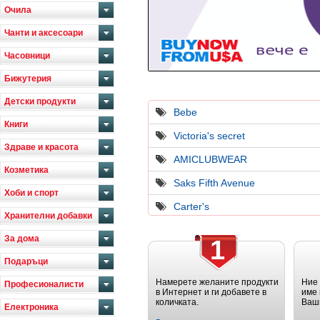
Очила
Чанти и аксесоари
Часовници
Бижутерия
Детски продукти
Bebe
Книги
Victoria's secret
Здраве и красота
AMICLUBWEAR
Козметика
Saks Fifth Avenue
Хоби и спорт
Carter's
Хранителни добавки
За дома
1
Подаръци
Намерете желаните продукти
Ние
Професионалисти
в Интернет и ги добавете в
име 
количката.
Ваш
Електроника