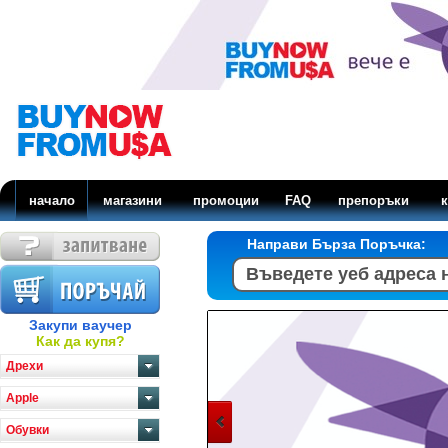
начало
магазини
промоции
FAQ
препоръки
к
Направи Бърза Поръчка:
Закупи ваучер
Как да купя?
Дрехи
Apple
Обувки