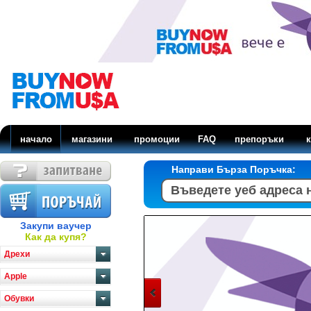
начало
магазини
промоции
FAQ
препоръки
к
Направи Бърза Поръчка:
Закупи ваучер
Как да купя?
Дрехи
Apple
Обувки