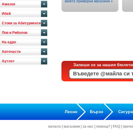
Вижте примерни магазини »
Амазон
Ибей
Стоки за Абитуриенти
Лов и Риболов
На едро
Авточасти
Аутлет
Запиши се за нашия бюлети
Лесно
Бързо
Сигур
начало
|
магазини
|
за нас
|
помощ?
|
FAQ
|
препо