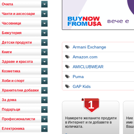
Очила
Чанти и аксесоари
Часовници
Бижутерия
Детски продукти
Armani Exchange
Книги
Amazon.com
Здраве и красота
AMICLUBWEAR
Козметика
Puma
Хоби и спорт
GAP Kids
Хранителни добавки
За дома
1
Подаръци
Намерете желаните продукти
Ние
Професионалисти
в Интернет и ги добавете в
име 
количката.
Ваш
Електроника