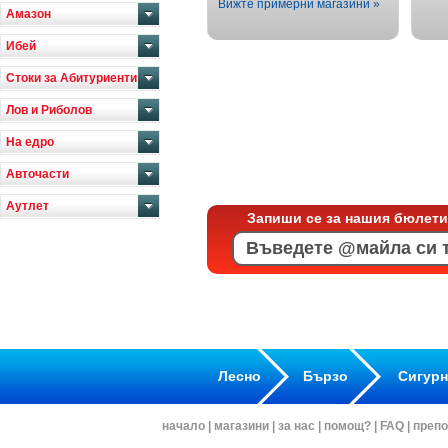
Вижте примерни магазини »
Амазон
Ибей
Стоки за Абитуриенти
Лов и Риболов
На едро
Авточасти
Аутлет
Запиши се за нашия бюлети
Лесно
Бързо
Сигур
начало
|
магазини
|
за нас
|
помощ?
|
FAQ
|
препо