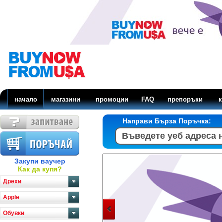
начало
магазини
промоции
FAQ
препоръки
к
Направи Бърза Поръчка:
Закупи ваучер
Как да купя?
Дрехи
Apple
Обувки