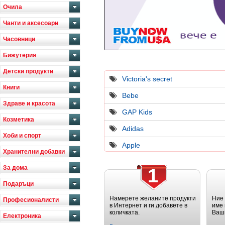
Очила
Чанти и аксесоари
Часовници
Бижутерия
Детски продукти
Victoria's secret
Книги
Bebe
Здраве и красота
GAP Kids
Козметика
Adidas
Хоби и спорт
Apple
Хранителни добавки
За дома
1
Подаръци
Намерете желаните продукти
Ние
Професионалисти
в Интернет и ги добавете в
име 
количката.
Ваш
Електроника