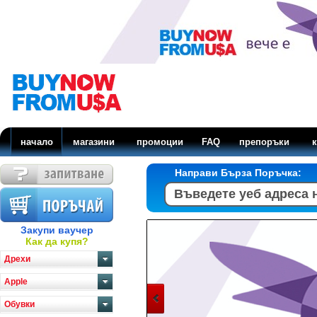
начало
магазини
промоции
FAQ
препоръки
к
Направи Бърза Поръчка:
Закупи ваучер
Как да купя?
Дрехи
Apple
Обувки