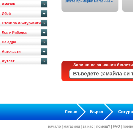
Вижте примерни магазини »
Амазон
Ибей
Стоки за Абитуриенти
Лов и Риболов
На едро
Авточасти
Аутлет
Запиши се за нашия бюлети
Лесно
Бързо
Сигур
начало
|
магазини
|
за нас
|
помощ?
|
FAQ
|
препо