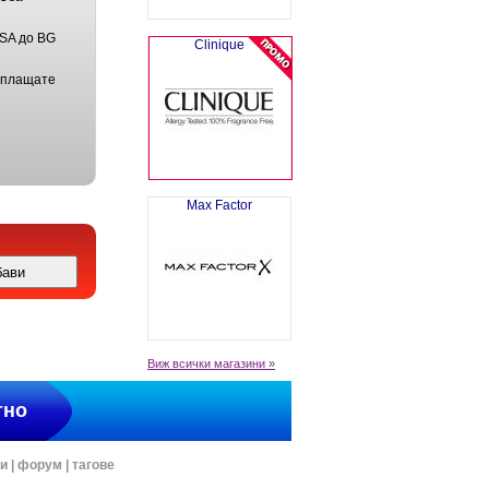
USA до BG
Clinique
 плащате
Max Factor
Виж всички магазини »
тно
ти
|
форум
|
тагове