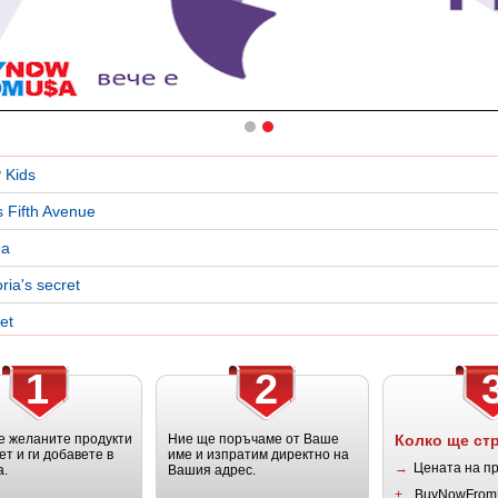
 Kids
 Fifth Avenue
a
oria's secret
et
1
2
 желаните продукти
Ние ще поръчаме от Ваше
Колко ще ст
ет и ги добавете в
име и изпратим директно на
→
Цената на п
а.
Вашия адрес.
+
BuyNowFrom