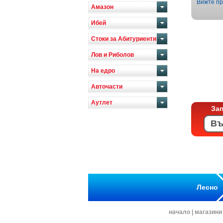
Вижте пр
Амазон
Ибей
Стоки за Абитуриенти
Лов и Риболов
На едро
Авточасти
Аутлет
За
Лесно
начало
|
магазини