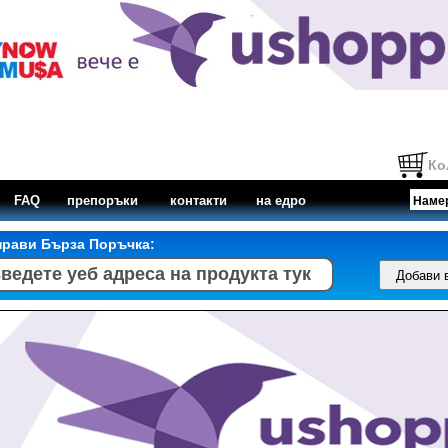
Ко
FAQ
препоръки
контакти
на едро
прави Бърза Поръчка: