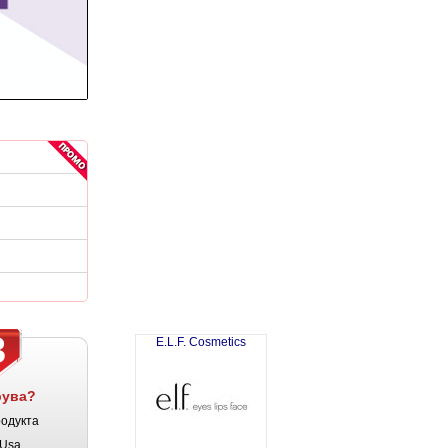
3
E.L.F. Cosmetics
рува?
родукта
Usa