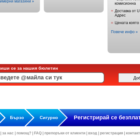
имерни магазини »
комисионна
+
Доставка от 
Адрес
=
Цената която
Повече инфо »
пиши се за нашия бюлетин
Регистрирай се безпла
Бързо
Сигурно
|
за нас
|
помощ?
|
FAQ
|
препоръки от клиенти
|
вход
|
регистрация
|
контак