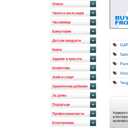
Очила
Чанти и аксесоари
Часовници
Бижутерия
Детски продукти
GAP
Книги
Saks
Здраве и красота
Pum
Козметика
Vict
Хоби и спорт
Targ
Хранителни добавки
За дома
Подаръци
Намерете
Професионалисти
в Интерн
количкат
Електроника