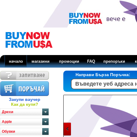
начало
магазини
промоции
FAQ
препоръки
к
Направи Бърза Поръчка:
Закупи ваучер
Как да купя?
Дрехи
Apple
Обувки