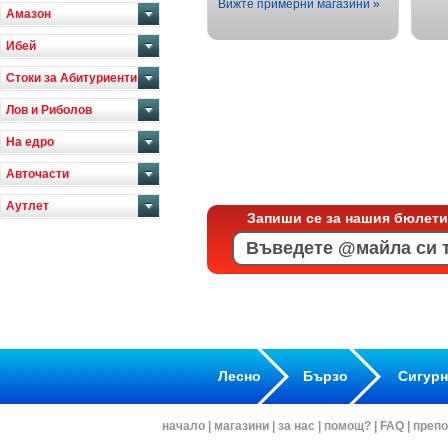
Вижте примерни магазини »
Амазон
Ибей
Стоки за Абитуриенти
Лов и Риболов
На едро
Авточасти
Аутлет
Запиши се за нашия бюлети
Лесно
Бързо
Сигур
начало
|
магазини
|
за нас
|
помощ?
|
FAQ
|
препо