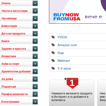
Очила
Чанти и аксесоари
Часовници
Бижутерия
Детски продукти
YOOX
Книги
Amazon.com
Здраве и красота
Gap
Козметика
Walmart
Хоби и спорт
Y-3 store
Хранителни добавки
За дома
1
Подаръци
Намерете желаните продукти
Ние
Професионалисти
в Интернет и ги добавете в
име 
количката.
Ваш
Електроника