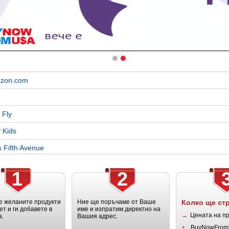
zon.com
 Fly
 Kids
 Fifth Avenue
1
2
 желаните продукти
Ние ще поръчаме от Ваше
Колко ще ст
ет и ги добавете в
име и изпратим директно на
→
Цената на п
а.
Вашия адрес.
+
BuyNowFrom