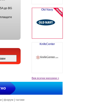
USA до BG
Old Navy
 плащате
KnifeCenter
Виж всички магазини »
тно
ти
|
форум
|
тагове