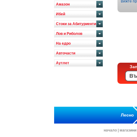
Вижте пр
Амазон
Ибей
Стоки за Абитуриенти
Лов и Риболов
На едро
Авточасти
Аутлет
За
Лесно
начало
|
магазини