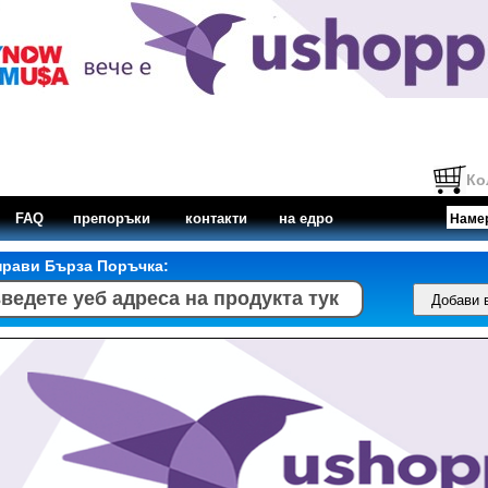
Ко
FAQ
препоръки
контакти
на едро
прави Бърза Поръчка: