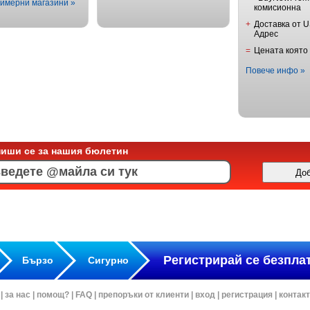
имерни магазини »
комисионна
+
Доставка от 
Адрес
=
Цената която
Повече инфо »
пиши се за нашия бюлетин
Регистрирай се безпла
Бързо
Сигурно
|
за нас
|
помощ?
|
FAQ
|
препоръки от клиенти
|
вход
|
регистрация
|
контак