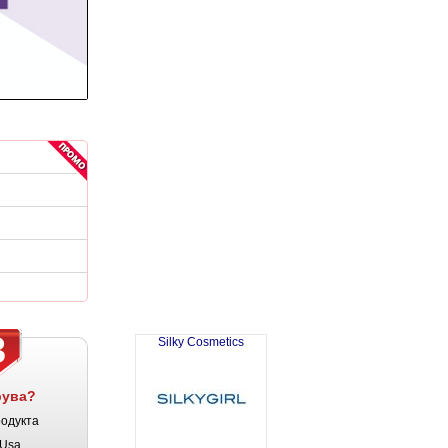
3
Silky Cosmetics
рува?
родукта
Usa