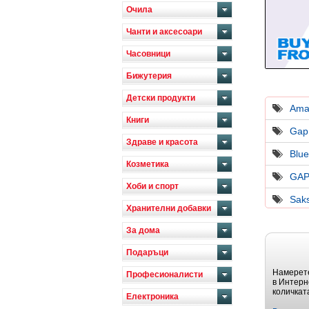
Очила
Чанти и аксесоари
Часовници
Бижутерия
Детски продукти
Ama
Книги
Gap
Здраве и красота
Blue
Козметика
GAP
Хоби и спорт
Saks
Хранителни добавки
За дома
Подаръци
Намерете
Професионалисти
в Интерн
количкат
Електроника