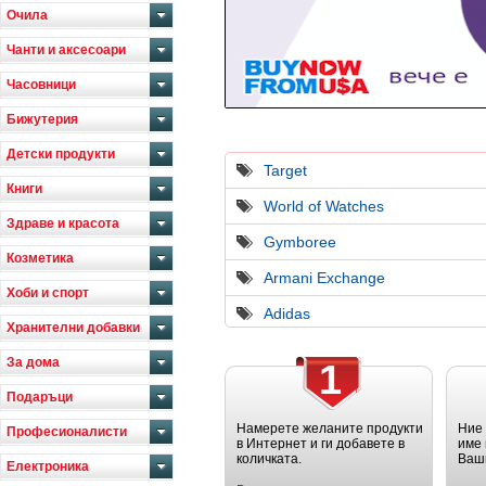
Очила
Чанти и аксесоари
Часовници
Бижутерия
Детски продукти
Target
Книги
World of Watches
Здраве и красота
Gymboree
Козметика
Armani Exchange
Хоби и спорт
Adidas
Хранителни добавки
За дома
1
Подаръци
Намерете желаните продукти
Ние
Професионалисти
в Интернет и ги добавете в
име 
количката.
Ваш
Електроника