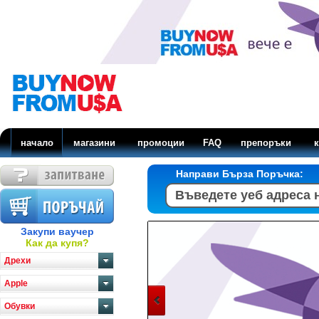
начало
магазини
промоции
FAQ
препоръки
к
Направи Бърза Поръчка:
Закупи ваучер
Как да купя?
Дрехи
Apple
Обувки