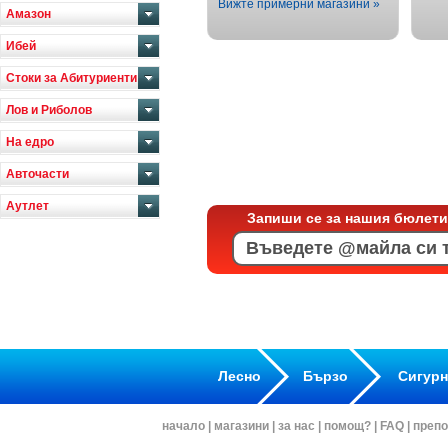
Вижте примерни магазини »
Амазон
Ибей
Стоки за Абитуриенти
Лов и Риболов
На едро
Авточасти
Аутлет
Запиши се за нашия бюлети
Лесно
Бързо
Сигур
начало
|
магазини
|
за нас
|
помощ?
|
FAQ
|
препо