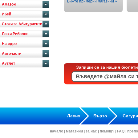
Вижте примерни магазини »
Амазон
Ибей
Стоки за Абитуриенти
Лов и Риболов
На едро
Авточасти
Аутлет
Запиши се за нашия бюлети
Лесно
Бързо
Сигур
начало
|
магазини
|
за нас
|
помощ?
|
FAQ
|
препо