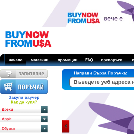
начало
магазини
промоции
FAQ
препоръки
к
Направи Бърза Поръчка:
Закупи ваучер
Как да купя?
Дрехи
Apple
Обувки