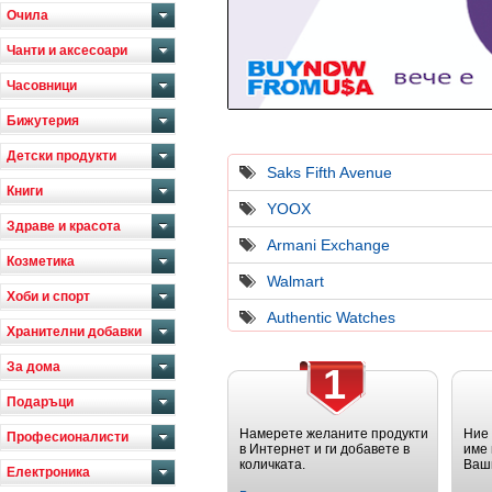
Очила
Чанти и аксесоари
Часовници
Бижутерия
Детски продукти
Saks Fifth Avenue
Книги
YOOX
Здраве и красота
Armani Exchange
Козметика
Walmart
Хоби и спорт
Authentic Watches
Хранителни добавки
За дома
1
Подаръци
Намерете желаните продукти
Ние
Професионалисти
в Интернет и ги добавете в
име 
количката.
Ваш
Електроника