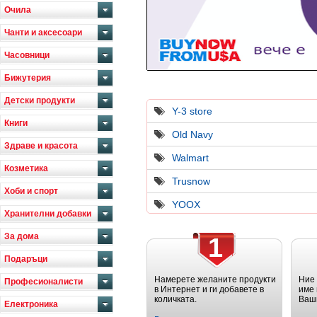
Очила
Чанти и аксесоари
Часовници
Бижутерия
Детски продукти
Y-3 store
Книги
Old Navy
Здраве и красота
Walmart
Козметика
Trusnow
Хоби и спорт
YOOX
Хранителни добавки
За дома
1
Подаръци
Намерете желаните продукти
Ние
Професионалисти
в Интернет и ги добавете в
име 
количката.
Ваш
Електроника