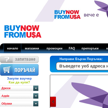
начало
магазини
промоции
FAQ
препоръки
к
Направи Бърза Поръчка:
Закупи ваучер
Как да купя?
Дрехи
Apple
Обувки