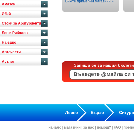
Вижте примерни магазини »
Амазон
Ибей
Стоки за Абитуриенти
Лов и Риболов
На едро
Авточасти
Аутлет
Запиши се за нашия бюлети
Лесно
Бързо
Сигур
начало
|
магазини
|
за нас
|
помощ?
|
FAQ
|
препо