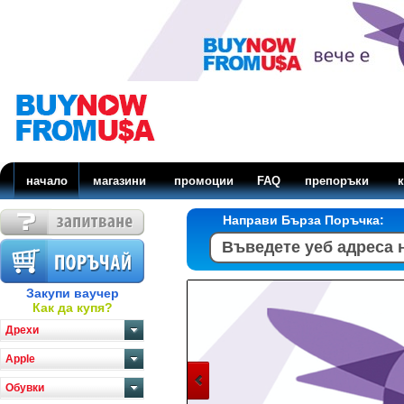
начало
магазини
промоции
FAQ
препоръки
к
Направи Бърза Поръчка:
Закупи ваучер
Как да купя?
Дрехи
Apple
Обувки