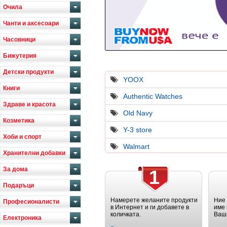
Очила
Чанти и аксесоари
Часовници
Бижутерия
Детски продукти
YOOX
Книги
Authentic Watches
Здраве и красота
Old Navy
Козметика
Y-3 store
Хоби и спорт
Walmart
Хранителни добавки
За дома
1
Подаръци
Намерете желаните продукти
Ние
Професионалисти
в Интернет и ги добавете в
име 
количката.
Ваш
Електроника