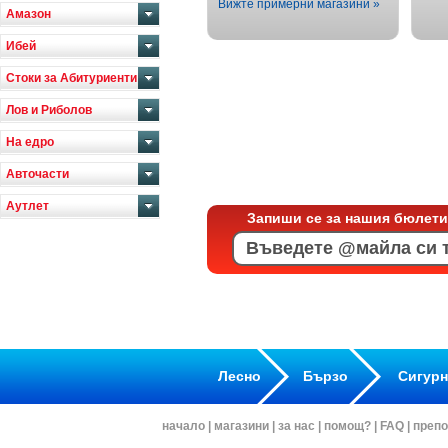
Вижте примерни магазини »
Амазон
Ибей
Стоки за Абитуриенти
Лов и Риболов
На едро
Авточасти
Аутлет
Запиши се за нашия бюлети
Лесно
Бързо
Сигур
начало
|
магазини
|
за нас
|
помощ?
|
FAQ
|
препо