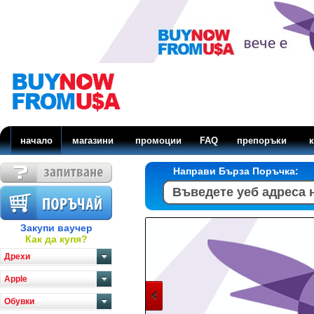
начало
магазини
промоции
FAQ
препоръки
к
Направи Бърза Поръчка:
Закупи ваучер
Как да купя?
Дрехи
Apple
Обувки