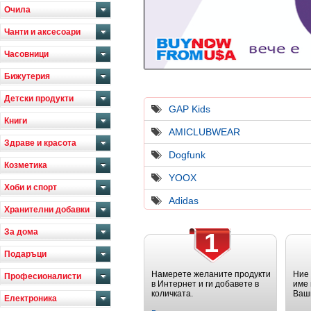
Очила
Чанти и аксесоари
Часовници
Бижутерия
Детски продукти
GAP Kids
Книги
AMICLUBWEAR
Здраве и красота
Dogfunk
Козметика
YOOX
Хоби и спорт
Adidas
Хранителни добавки
За дома
1
Подаръци
Намерете желаните продукти
Ние
Професионалисти
в Интернет и ги добавете в
име 
количката.
Ваш
Електроника