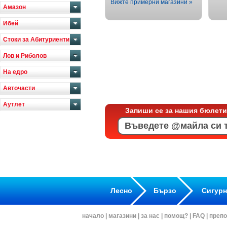
Вижте примерни магазини »
Амазон
Ибей
Стоки за Абитуриенти
Лов и Риболов
На едро
Авточасти
Аутлет
Запиши се за нашия бюлети
Лесно
Бързо
Сигур
начало
|
магазини
|
за нас
|
помощ?
|
FAQ
|
препо